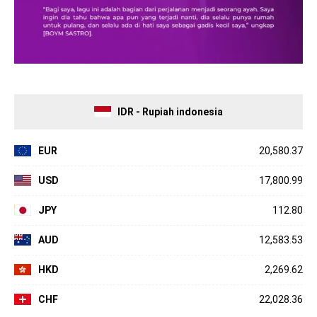
IDR - Rupiah indonesia
EUR
20,580.37
USD
17,800.99
JPY
112.80
AUD
12,583.53
HKD
2,269.62
CHF
22,028.36