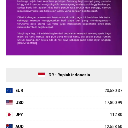
IDR - Rupiah indonesia
EUR
20,580.37
USD
17,800.99
JPY
112.80
AUD
12,558.60