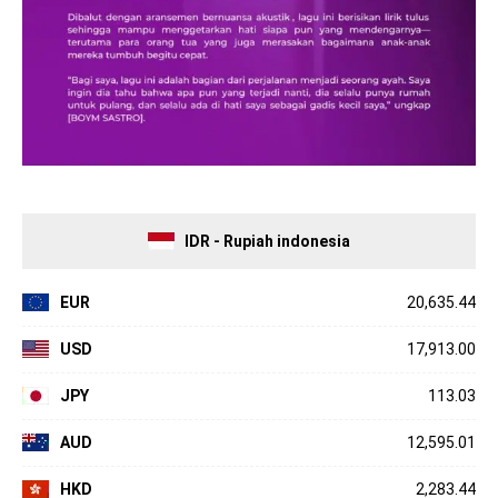
IDR - Rupiah indonesia
EUR
20,635.44
USD
17,913.00
JPY
113.03
AUD
12,595.01
HKD
2,283.44