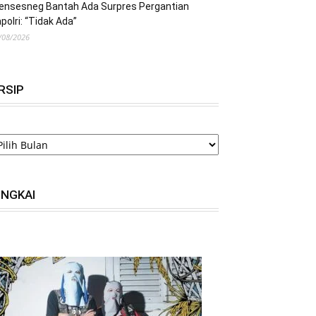
ensesneg Bantah Ada Surpres Pergantian
polri: “Tidak Ada”
/08/2026
RSIP
RSIP
INGKAI