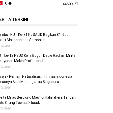
CHF
22,029.71
ERITA TERKINI
mbut HUT Ke-81 RI, SAJID Bagikan 81 Ribu
aket Makanan dan Sembako
/08/2026
T ke-12 RSUD Kota Bogor, Dedie Rachim Minta
layanan Makin Profesional
/08/2026
nyak Pemain Naturalisasi, Timnas Indonesia
arusnya Bisa Menang atas Singapura
/08/2026
sta Miras Berujung Maut di Halmahera Tengah,
atu Orang Tewas Ditusuk
/08/2026