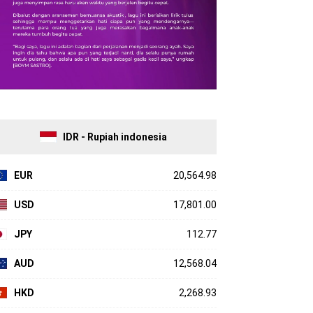
IDR - Rupiah indonesia
EUR
20,564.98
USD
17,801.00
JPY
112.77
AUD
12,568.04
HKD
2,268.93