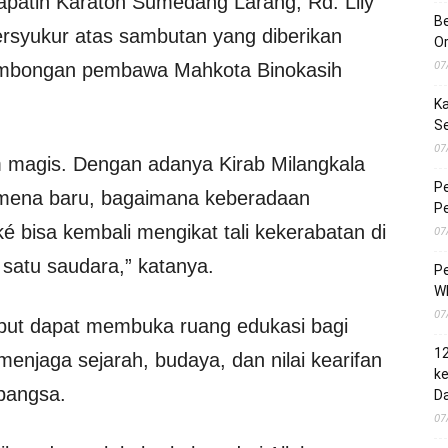
patih Karaton Sumedang Larang, Rd. Lily
Be
syukur atas sambutan yang diberikan
O
07
ombongan pembawa Mahkota Binokasih
Ka
S
07
magis. Dengan adanya Kirab Milangkala
Pe
omena baru, bagaimana keberadaan
Pe
 bisa kembali mengikat tali kekerabatan di
07
 satu saudara,” katanya.
Pe
Wh
07
ebut dapat membuka ruang edukasi bagi
1
njaga sejarah, budaya, dan nilai kearifan
ke
 bangsa.
Da
07