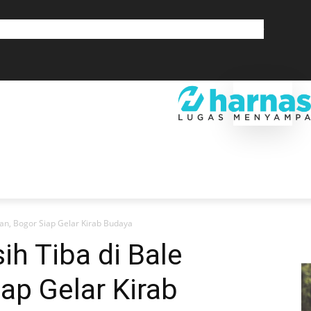
GLOBAL
OLAHRAGA
LIFESTYLE
SAINSTEK
SOSOK
GALERI
SRA
EKONOMI
DAERAH
GLOBAL
OLAHRAGA
LIF
an, Bogor Siap Gelar Kirab Budaya
h Tiba di Bale
ap Gelar Kirab