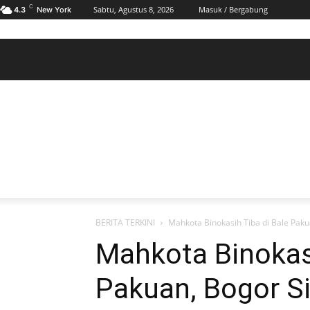
C
Sabtu, Agustus 8, 2026
Masuk / Bergabung
4.3
New York
BERANDA
POLHUKAM
PELABUHAN & MARITIM
KESRA
EKONOMI
DAERAH
BERANDA
POLHUKAM
PELABUHAN & MARITIM
KE
BERITA TERKINI
Mahkota Binokasih Tiba di Bale Paku
Mahkota Binokasi
Pakuan, Bogor Si