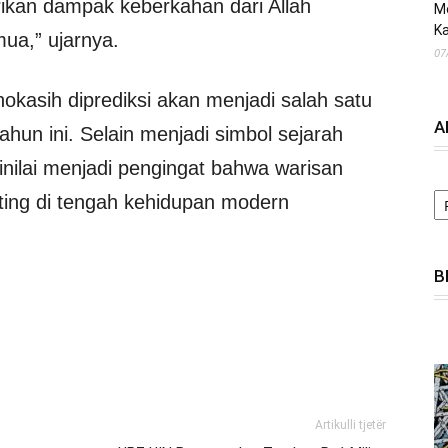
ikan dampak keberkahan dari Allah
M
Ka
ua,” ujarnya.
07
okasih diprediksi akan menjadi salah satu
A
hun ini. Selain menjadi simbol sejarah
nilai menjadi pengingat bahwa warisan
A
ting di tengah kehidupan modern
B
Artikulli tjetër