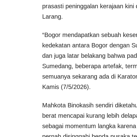
prasasti peninggalan kerajaan kin
Larang.
“Bogor mendapatkan sebuah kese
kedekatan antara Bogor dengan Su
dan juga latar belakang bahwa pad
Sumedang, beberapa artefak, term
semuanya sekarang ada di Karato
Kamis (7/5/2026).
Mahkota Binokasih sendiri diketah
berat mencapai kurang lebih delap
sebagai momentum langka karena 
pernah disinggahi benda pusaka te