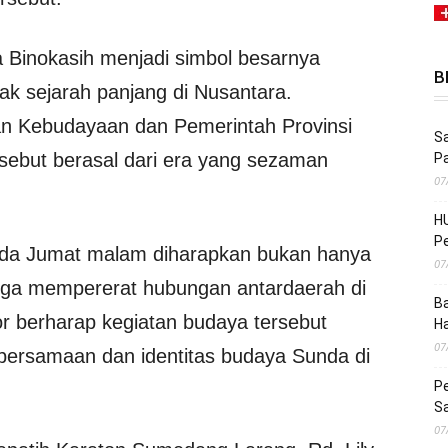
 Binokasih menjadi simbol besarnya
B
ak sejarah panjang di Nusantara.
an Kebudayaan dan Pemerintah Provinsi
Sa
sebut berasal dari era yang sezaman
P
07
HU
Pe
pada Jumat malam diharapkan bukan hanya
07
juga mempererat hubungan antardaerah di
Ba
r berharap kegiatan budaya tersebut
H
07
rsamaan dan identitas budaya Sunda di
Pe
S
07