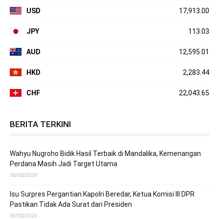
USD
17,913.00
JPY
113.03
AUD
12,595.01
HKD
2,283.44
CHF
22,043.65
BERITA TERKINI
Wahyu Nugroho Bidik Hasil Terbaik di Mandalika, Kemenangan
Perdana Masih Jadi Target Utama
06/08/2026
Isu Surpres Pergantian Kapolri Beredar, Ketua Komisi III DPR
Pastikan Tidak Ada Surat dari Presiden
06/08/2026