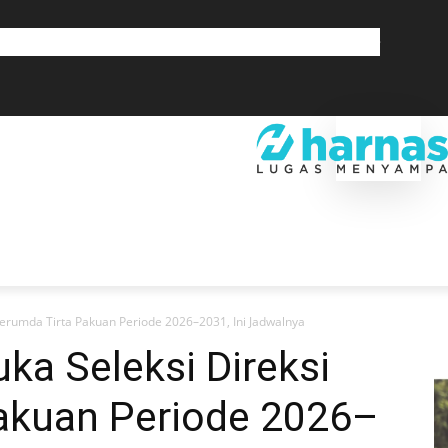
GLOBAL
OLAHRAGA
LIFESTYLE
SAINSTEK
SOSOK
GALERI
SRA
EKONOMI
DAERAH
GLOBAL
OLAHRAGA
LIF
Perumda Tirta Pakuan Periode 2026–2031, Ini Jadwalnya
ka Seleksi Direksi
akuan Periode 2026–