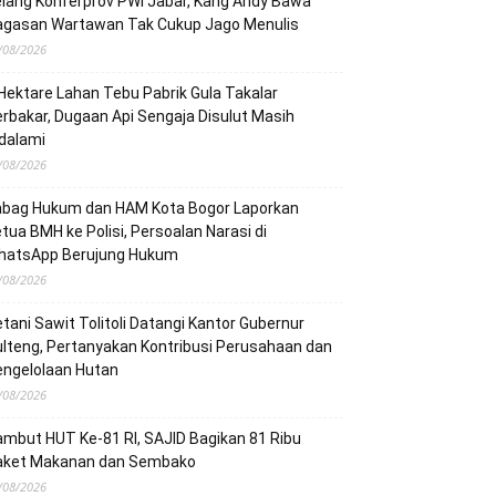
lang Konferprov PWI Jabar, Kang Andy Bawa
agasan Wartawan Tak Cukup Jago Menulis
/08/2026
Hektare Lahan Tebu Pabrik Gula Takalar
rbakar, Dugaan Api Sengaja Disulut Masih
dalami
/08/2026
abag Hukum dan HAM Kota Bogor Laporkan
tua BMH ke Polisi, Persoalan Narasi di
hatsApp Berujung Hukum
/08/2026
tani Sawit Tolitoli Datangi Kantor Gubernur
lteng, Pertanyakan Kontribusi Perusahaan dan
engelolaan Hutan
/08/2026
mbut HUT Ke-81 RI, SAJID Bagikan 81 Ribu
aket Makanan dan Sembako
/08/2026