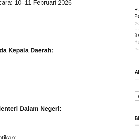
ara: 10–11 Februari 2026
HU
Pe
07
Ba
H
07
da Kepala Daerah:
A
A
enteri Dalam Negeri:
B
tikan: