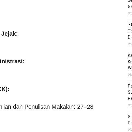
Je
G
08
7 
Te
 Jejak:
Di
08
K
nistrasi:
Ke
W
08
Pe
KK):
Su
P
08
eahlian dan Penulisan Makalah: 27–28
Sa
P
07