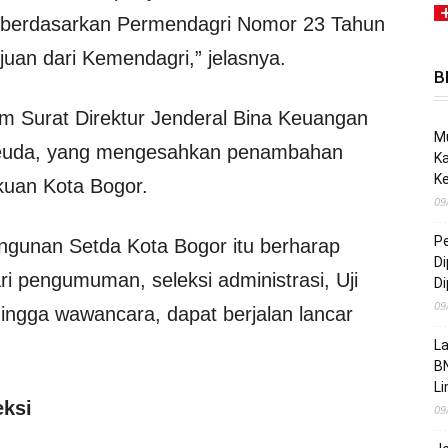
) berdasarkan Permendagri Nomor 23 Tahun
uan dari Kemendagri,” jelasnya.
B
am Surat Direktur Jenderal Bina Keuangan
Mu
Keuda, yang mengesahkan penambahan
Ka
K
akuan Kota Bogor.
09
Pe
gunan Setda Kota Bogor itu berharap
Di
ari pengumuman, seleksi administrasi, Uji
Di
09
ingga wawancara, dapat berjalan lancar
La
B
L
eksi
09