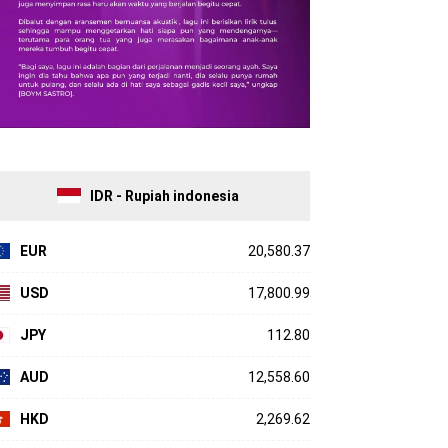
IDR - Rupiah indonesia
EUR
20,580.37
USD
17,800.99
JPY
112.80
AUD
12,558.60
HKD
2,269.62