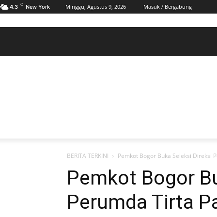
C
Minggu, Agustus 9, 2026
Masuk / Bergabung
4.3
New York
BERANDA
POLHUKAM
PELABUHAN & MARITIM
KESRA
EKONOMI
DAERAH
BERANDA
POLHUKAM
PELABUHAN & MARITIM
KE
BERITA TERKINI
Pemkot Bogor Buka Seleksi Direksi 
Pemkot Bogor Bu
Perumda Tirta P