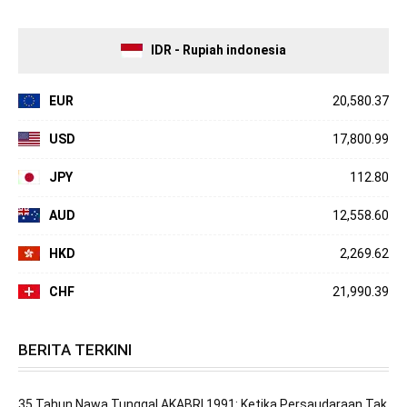
IDR - Rupiah indonesia
EUR
20,580.37
USD
17,800.99
JPY
112.80
AUD
12,558.60
HKD
2,269.62
CHF
21,990.39
BERITA TERKINI
35 Tahun Nawa Tunggal AKABRI 1991: Ketika Persaudaraan Tak