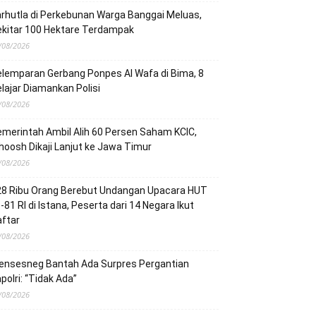
rhutla di Perkebunan Warga Banggai Meluas,
ekitar 100 Hektare Terdampak
/08/2026
lemparan Gerbang Ponpes Al Wafa di Bima, 8
lajar Diamankan Polisi
/08/2026
merintah Ambil Alih 60 Persen Saham KCIC,
oosh Dikaji Lanjut ke Jawa Timur
/08/2026
28 Ribu Orang Berebut Undangan Upacara HUT
-81 RI di Istana, Peserta dari 14 Negara Ikut
ftar
/08/2026
ensesneg Bantah Ada Surpres Pergantian
polri: “Tidak Ada”
/08/2026