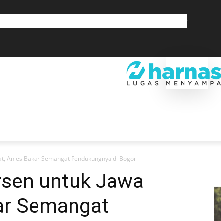
GLOBAL
OLAHRAGA
LIFESTYLE
SAINSTEK
SOSOK
GALERI
SRA
EKONOMI
DAERAH
GLOBAL
OLAHRAGA
LIF
at, Anies Bakar Semangat Pendukungnya di Bogor
rsen untuk Jawa
kar Semangat