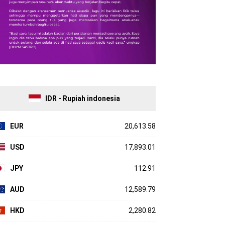
IDR - Rupiah indonesia
EUR
20,613.58
USD
17,893.01
JPY
112.91
AUD
12,589.79
HKD
2,280.82