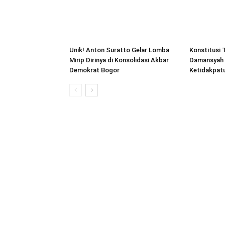
Unik! Anton Suratto Gelar Lomba
Konstitusi 
Mirip Dirinya di Konsolidasi Akbar
Damansyah 
Demokrat Bogor
Ketidakpat