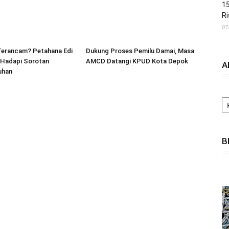
15
Ri
07
Terancam? Petahana Edi
Dukung Proses Pemilu Damai, Masa
Hadapi Sorotan
AMCD Datangi KPUD Kota Depok
A
uhan
A
B