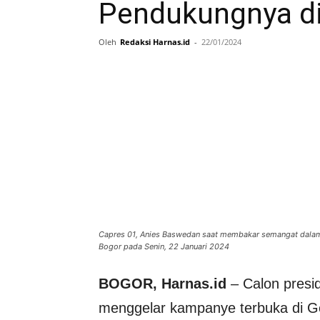
Pendukungnya di
Oleh
Redaksi Harnas.id
-
22/01/2024
Capres 01, Anies Baswedan saat membakar semangat dala
Bogor pada Senin, 22 Januari 2024
BOGOR, Harnas.id
– Calon presi
menggelar kampanye terbuka di 