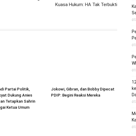
Kuasa Hukum: HA Tak Terbukti
Ka
S
07
Pe
Pe
07
Pe
Wh
07
1
ke
di Partai Politik,
Jokowi, Gibran, dan Bobby Dipecat
Da
kyat Dukung Anies
PDIP: Begini Reaksi Mereka
an Tetapkan Sahrin
07
gai Ketua Umum
M
Ka
07