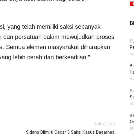
B
i, yang telah memiliki saksi sebanyak
n dan persatuan dalam mewujudkan proses
HU
tas. Semua elemen masyarakat diharapkan
Pe
07
ang lebih cerah dan berkeadilan,”
Ba
H
07
Pe
S
07
Be
O
Artikulli tjetër
07
Sidang Dilmilti Cecar 3 Saksi Kasus Basarnas,