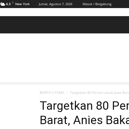
C
Jumat, Agustus 7, 2026
Masuk / Bergabung
4.3
New York
BERANDA
POLHUKAM
PELABUHAN & MARITIM
KESRA
EKONOMI
DAERAH
BERANDA
POLHUKAM
PELABUHAN & MARITIM
KE
BERITA UTAMA
Targetkan 80 Persen untuk Jawa Bar
Targetkan 80 Pe
Barat, Anies Ba