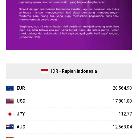
IDR - Rupiah indonesia
EUR
20,564.98
USD
17,801.00
JPY
112.77
AUD
12,568.04