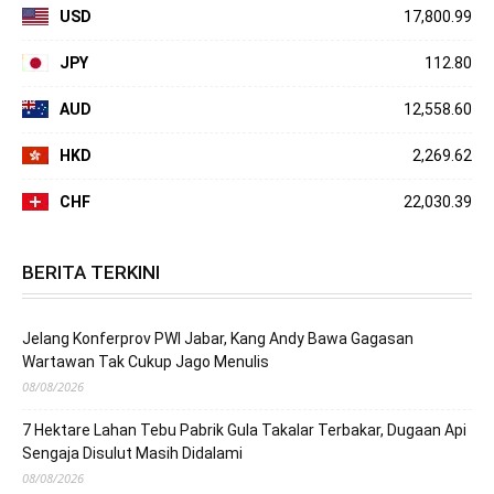
USD
17,800.99
JPY
112.80
AUD
12,558.60
HKD
2,269.62
CHF
22,030.39
BERITA TERKINI
Jelang Konferprov PWI Jabar, Kang Andy Bawa Gagasan
Wartawan Tak Cukup Jago Menulis
08/08/2026
7 Hektare Lahan Tebu Pabrik Gula Takalar Terbakar, Dugaan Api
Sengaja Disulut Masih Didalami
08/08/2026