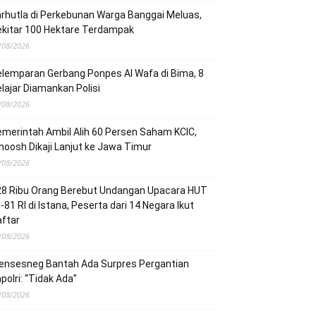
rhutla di Perkebunan Warga Banggai Meluas,
ekitar 100 Hektare Terdampak
/08/2026
lemparan Gerbang Ponpes Al Wafa di Bima, 8
lajar Diamankan Polisi
/08/2026
merintah Ambil Alih 60 Persen Saham KCIC,
oosh Dikaji Lanjut ke Jawa Timur
/08/2026
28 Ribu Orang Berebut Undangan Upacara HUT
-81 RI di Istana, Peserta dari 14 Negara Ikut
ftar
/08/2026
ensesneg Bantah Ada Surpres Pergantian
polri: “Tidak Ada”
/08/2026