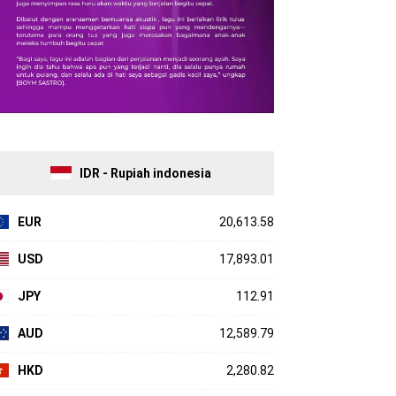
IDR - Rupiah indonesia
EUR
20,613.58
USD
17,893.01
JPY
112.91
AUD
12,589.79
HKD
2,280.82