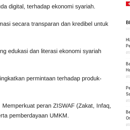
a digital, terhadap ekonomi syariah.
B
masi secara transparan dan kredibel untuk
HU
Pe
g edukasi dan literasi ekonomi syariah
07
Ba
H
07
ngkatkan permintaan terhadap produk-
Pe
S
07
: Memperkuat peran ZISWAF (Zakat, Infaq,
Be
serta pemberdayaan UMKM.
O
07