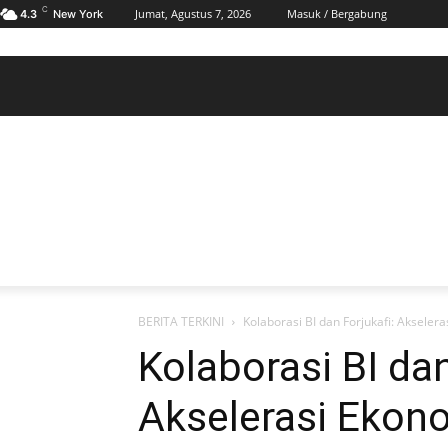
C
Jumat, Agustus 7, 2026
Masuk / Bergabung
4.3
New York
BERANDA
POLHUKAM
PELABUHAN & MARITIM
KESRA
EKONOMI
DAERAH
BERANDA
POLHUKAM
PELABUHAN & MARITIM
KE
BERITA TERKINI
Kolaborasi BI dan Forjukafi: Aksele
Kolaborasi BI dan
Akselerasi Ekono