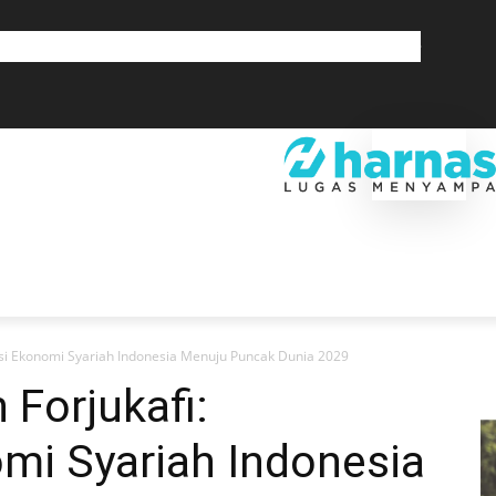
GLOBAL
OLAHRAGA
LIFESTYLE
SAINSTEK
SOSOK
GALERI
SRA
EKONOMI
DAERAH
GLOBAL
OLAHRAGA
LIF
rasi Ekonomi Syariah Indonesia Menuju Puncak Dunia 2029
 Forjukafi:
mi Syariah Indonesia