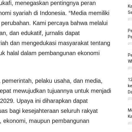
kafi, menegaskan pentingnya peran
Ka
omi syariah di Indonesia. “Media memiliki
S
07
k perubahan. Kami percaya bahwa melalui
Pe
n, dan edukatif, jurnalis dapat
Pe
ariah dan mengedukasi masyarakat tentang
07
duk halal dalam pembangunan ekonomi
Pe
Wh
07
1
ra pemerintah, pelaku usaha, dan media,
ke
 cepat mewujudkan tujuannya untuk menjadi
Da
07
2029. Upaya ini diharapkan dapat
as bagi kesejahteraan seluruh rakyat
M
Ka
ial, ekonomi, maupun pembangunan
07