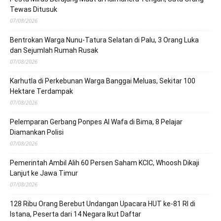
Tewas Ditusuk
07/08/2026
Bentrokan Warga Nunu-Tatura Selatan di Palu, 3 Orang Luka
dan Sejumlah Rumah Rusak
07/08/2026
Karhutla di Perkebunan Warga Banggai Meluas, Sekitar 100
Hektare Terdampak
07/08/2026
Pelemparan Gerbang Ponpes Al Wafa di Bima, 8 Pelajar
Diamankan Polisi
07/08/2026
Pemerintah Ambil Alih 60 Persen Saham KCIC, Whoosh Dikaji
Lanjut ke Jawa Timur
07/08/2026
128 Ribu Orang Berebut Undangan Upacara HUT ke-81 RI di
Istana, Peserta dari 14 Negara Ikut Daftar