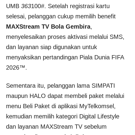
UMB
363
100#. Setelah registrasi kartu
selesai, pelanggan cukup memilih benefit
MAXStream TV Bola Gembira
,
menyelesaikan proses aktivasi melalui SMS,
dan layanan siap digunakan untuk
menyaksikan pertandingan Piala Dunia FIFA
2026™.
Sementara itu, pelanggan lama SIMPATI
maupun HALO dapat membeli paket melalui
menu Beli Paket di aplikasi MyTelkomsel,
kemudian memilih kategori Digital Lifestyle
dan layanan MAXStream TV sebelum