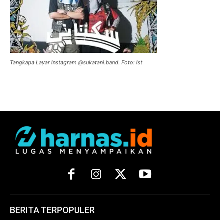
Tangkapa Layar Instagram @sukatani.band. Foto: Ist
BERITA TERPOPULER