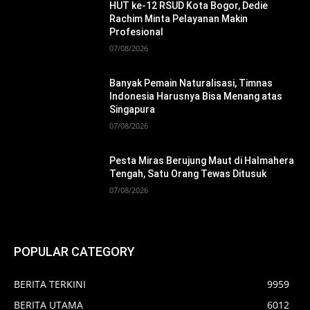
HUT ke-12 RSUD Kota Bogor, Dedie
Rachim Minta Pelayanan Makin
Profesional
07/08/2026
Banyak Pemain Naturalisasi, Timnas
Indonesia Harusnya Bisa Menang atas
Singapura
07/08/2026
Pesta Miras Berujung Maut di Halmahera
Tengah, Satu Orang Tewas Ditusuk
07/08/2026
POPULAR CATEGORY
BERITA TERKINI
9959
BERITA UTAMA
6012