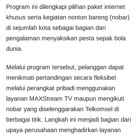
Program ini dilengkapi pilihan paket internet
khusus serta kegiatan nonton bareng (nobar)
di sejumlah kota sebagai bagian dari
pengalaman menyaksikan pesta sepak bola
dunia.
Melalui program tersebut, pelanggan dapat
menikmati pertandingan secara fleksibel
melalui perangkat pribadi menggunakan
layanan MAXStream TV maupun mengikuti
nobar yang diselenggarakan Telkomsel di
berbagai titik. Langkah ini menjadi bagian dari
upaya perusahaan menghadirkan layanan