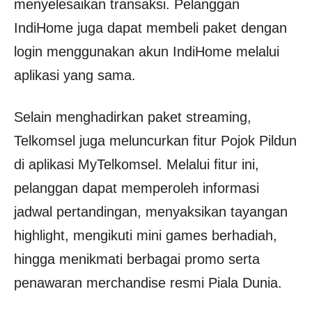
menyelesaikan transaksi. Pelanggan
IndiHome juga dapat membeli paket dengan
login menggunakan akun IndiHome melalui
aplikasi yang sama.
Selain menghadirkan paket streaming,
Telkomsel juga meluncurkan fitur Pojok Pildun
di aplikasi MyTelkomsel. Melalui fitur ini,
pelanggan dapat memperoleh informasi
jadwal pertandingan, menyaksikan tayangan
highlight, mengikuti mini games berhadiah,
hingga menikmati berbagai promo serta
penawaran merchandise resmi Piala Dunia.