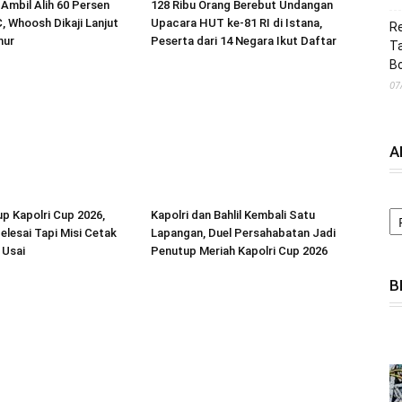
Ambil Alih 60 Persen
128 Ribu Orang Berebut Undangan
 Whoosh Dikaji Lanjut
Upacara HUT ke-81 RI di Istana,
Re
mur
Peserta dari 14 Negara Ikut Daftar
Ta
B
07
A
A
up Kapolri Cup 2026,
Kapolri dan Bahlil Kembali Satu
lesai Tapi Misi Cetak
Lapangan, Duel Persahabatan Jadi
 Usai
Penutup Meriah Kapolri Cup 2026
B