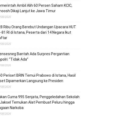
merintah Ambil Alih 60 Persen Saham KCIC,
oosh Dikaji Lanjut ke Jawa Timur
/08/2026
28 Ribu Orang Berebut Undangan Upacara HUT
-81 RI di Istana, Peserta dari 14 Negara Ikut
ftar
/08/2026
ensesneg Bantah Ada Surpres Pergantian
polri: “Tidak Ada”
/08/2026
0 Periset BRIN Temui Prabowo di Istana, Hasil
set Dipamerkan Langsung ke Presiden
/08/2026
ukan Cuma 995 Senjata, Penggeledahan Sekolah
 Jaksel Temukan Alat Pembuat Peluru hingga
ugaan Narkoba
/08/2026