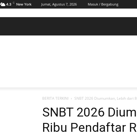
C
Jumat, Agustus 7, 2026
Masuk / Bergabung
4.3
New York
BERANDA
POLHUKAM
PELABUHAN & MARITIM
KESRA
EKONOMI
DAERAH
BERANDA
POLHUKAM
PELABUHAN & MARITIM
KE
BERITA TERKINI
SNBT 2026 Diumumkan, Lebih dari 80 
SNBT 2026 Diumu
Ribu Pendaftar R