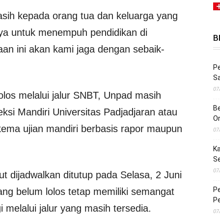
sih kepada orang tua dan keluarga yang
ya untuk menempuh pendidikan di
B
aan ini akan kami jaga dengan sebaik-
Pe
S
07
olos melalui jalur SNBT, Unpad masih
Be
si Mandiri Universitas Padjadjaran atau
O
ema ujian mandiri berbasis rapor maupun
07
Ka
S
07
ut dijadwalkan ditutup pada Selasa, 2 Juni
Pe
ng belum lolos tetap memiliki semangat
Pe
 melalui jalur yang masih tersedia.
07