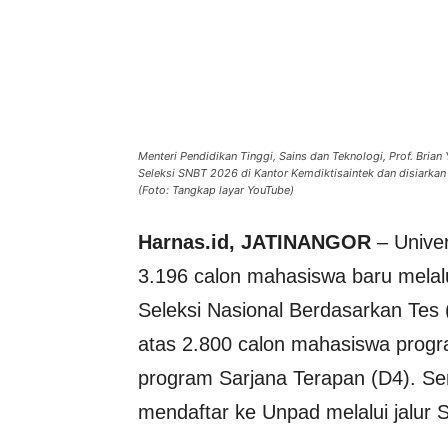
Menteri Pendidikan Tinggi, Sains dan Teknologi, Prof. Bria
Seleksi SNBT 2026 di Kantor Kemdiktisaintek dan disiarka
(Foto: Tangkap layar YouTube)
Harnas.id, JATINANGOR
– Unive
3.196 calon mahasiswa baru melalui
Seleksi Nasional Berdasarkan Tes 
atas 2.800 calon mahasiswa progr
program Sarjana Terapan (D4). Se
mendaftar ke Unpad melalui jalur 