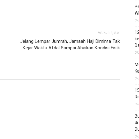
Pe
Wh
07
1
Artikulli tjetër
ke
Jelang Lempar Jumrah, Jamaah Haji Diminta Tak
Da
Kejar Waktu Afdal Sampai Abaikan Kondisi Fisik
07
M
Ka
07
15
Ri
07
B
di
D
07