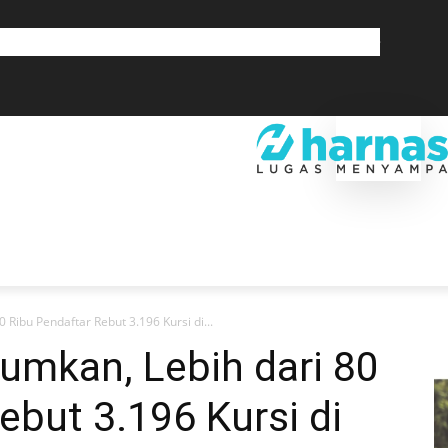
GLOBAL
OLAHRAGA
LIFESTYLE
SAINSTEK
SOSOK
GALERI
SRA
EKONOMI
DAERAH
GLOBAL
OLAHRAGA
LIF
Ribu Pendaftar Rebut 3.196 Kursi di...
mkan, Lebih dari 80
ebut 3.196 Kursi di