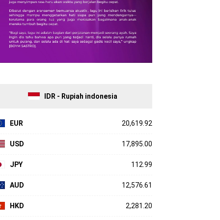
IDR - Rupiah indonesia
EUR
20,619.92
USD
17,895.00
JPY
112.99
AUD
12,576.61
HKD
2,281.20