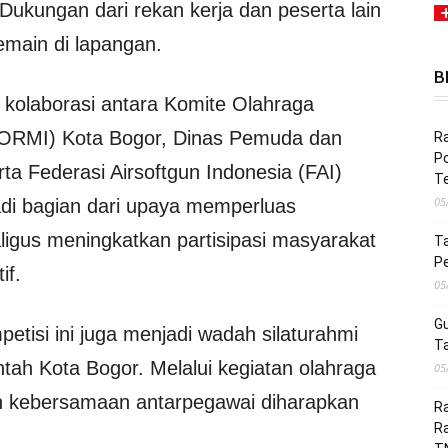
ay. Dukungan dari rekan kerja dan peserta lain
main di lapangan.
B
 kolaborasi antara Komite Olahraga
KORMI) Kota Bogor, Dinas Pemuda dan
Ra
Po
ta Federasi Airsoftgun Indonesia (FAI)
Te
05
adi bagian dari upaya memperluas
ligus meningkatkan partisipasi masyarakat
Ta
Pe
if.
05
G
tisi ini juga menjadi wadah silaturahmi
Ta
ntah Kota Bogor. Melalui kegiatan olahraga
05
n kebersamaan antarpegawai diharapkan
Ra
R