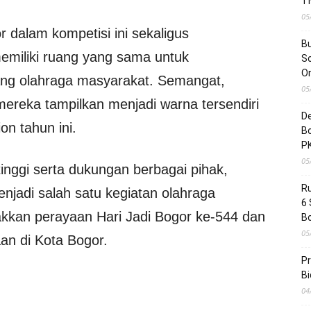
T
05
 dalam kompetisi ini sekaligus
Bu
miliki ruang yang sama untuk
So
On
bang olahraga masyarakat. Semangat,
05
ereka tampilkan menjadi warna tersendiri
D
on tahun ini.
Bo
P
05
nggi serta dukungan berbagai pihak,
R
njadi salah satu kegiatan olahraga
6
kkan perayaan Hari Jadi Bogor ke-544 dan
B
05
n di Kota Bogor.
Pr
Bi
04