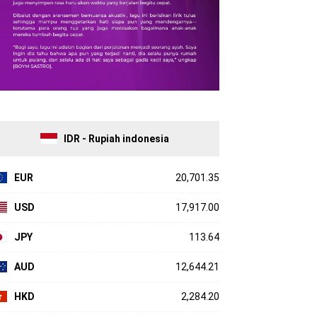
IDR - Rupiah indonesia
EUR
20,701.35
USD
17,917.00
JPY
113.64
AUD
12,644.21
HKD
2,284.20