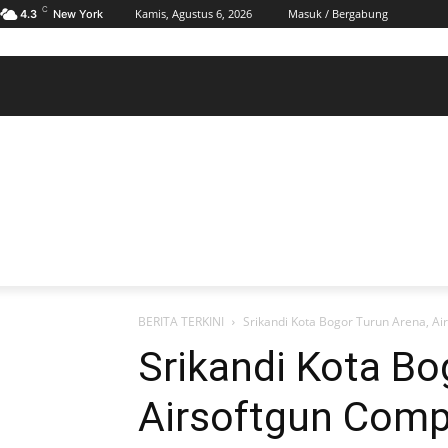
C
Kamis, Agustus 6, 2026
Masuk / Bergabung
4.3
New York
BERANDA
POLHUKAM
PELABUHAN & MARITIM
KESRA
EKONOMI
DAERAH
BERANDA
POLHUKAM
PELABUHAN & MARITIM
KE
BERITA TERKINI
Srikandi Kota Bogor Turun Arena, Ai
Srikandi Kota Bo
Airsoftgun Comp