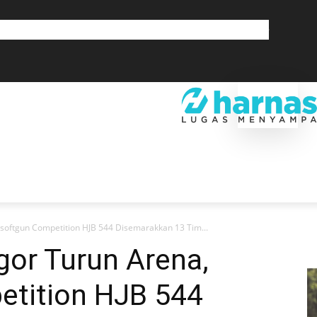
GLOBAL
OLAHRAGA
LIFESTYLE
SAINSTEK
SOSOK
GALERI
SRA
EKONOMI
DAERAH
GLOBAL
OLAHRAGA
LIF
rsoftgun Competition HJB 544 Disemarakkan 13 Tim...
gor Turun Arena,
etition HJB 544