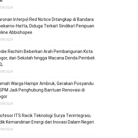
NI
/08/2026
ronan Interpol Red Notice Ditangkap di Bandara
ekarno-Hatta, Diduga Terkait Sindikat Penipuan
line Abbishopee
/08/2026
edie Rachim Beberkan Arah Pembangunan Kota
gor, dari Sekolah hingga Wacana Denda Pembeli
KL
/08/2026
umah Warga Hampir Ambruk, Gerakan Posyandu
 SPM Jadi Penghubung Bantuan Renovasi di
ogor
/08/2026
ofesor ITS Racik Teknologi Surya Terintegrasi,
dik Kemandirian Energi dari Inovasi Dalam Negeri
/08/2026