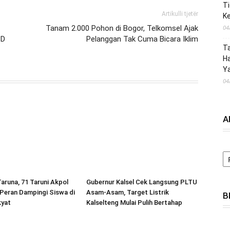
Ti
Artikulli tjetër
Ke
Tanam 2.000 Pohon di Bogor, Telkomsel Ajak
04
PD
Pelanggan Tak Cuma Bicara Iklim
T
Ha
Ya
04
A
A
aruna, 71 Taruni Akpol
Gubernur Kalsel Cek Langsung PLTU
Peran Dampingi Siswa di
Asam-Asam, Target Listrik
B
kyat
Kalselteng Mulai Pulih Bertahap