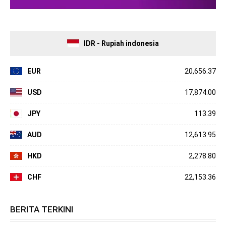
IDR - Rupiah indonesia
EUR
20,656.37
USD
17,874.00
JPY
113.39
AUD
12,613.95
HKD
2,278.80
CHF
22,153.36
BERITA TERKINI