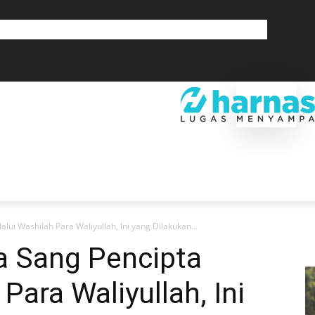
GLOBAL
OLAHRAGA
LIFESTYLE
SAINSTEK
SOSOK
GALERI
SRA
EKONOMI
DAERAH
GLOBAL
OLAHRAGA
LIF
lui Washilah Para Waliyullah, Ini yang Dilakukan...
a Sang Pencipta
Para Waliyullah, Ini