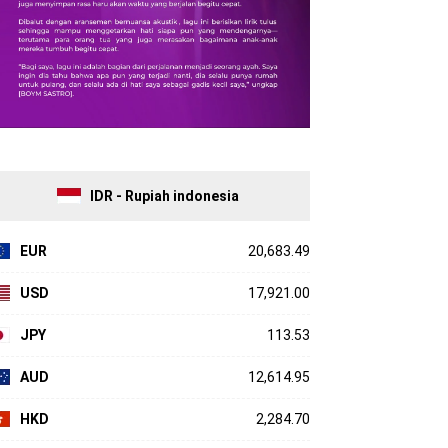
IDR - Rupiah indonesia
EUR
20,683.49
USD
17,921.00
JPY
113.53
AUD
12,614.95
HKD
2,284.70