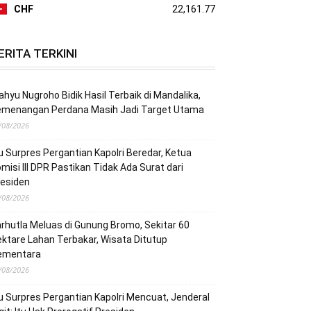
CHF
22,161.77
ERITA TERKINI
hyu Nugroho Bidik Hasil Terbaik di Mandalika,
emenangan Perdana Masih Jadi Target Utama
/08/2026
u Surpres Pergantian Kapolri Beredar, Ketua
misi III DPR Pastikan Tidak Ada Surat dari
residen
/08/2026
rhutla Meluas di Gunung Bromo, Sekitar 60
ktare Lahan Terbakar, Wisata Ditutup
ementara
/08/2026
u Surpres Pergantian Kapolri Mencuat, Jenderal