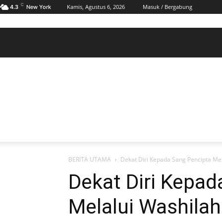
C
Kamis, Agustus 6, 2026
Masuk / Bergabung
4.3
New York
BERANDA
POLHUKAM
PELABUHAN & MARITIM
KESRA
EKONOMI
DAERAH
BERANDA
POLHUKAM
PELABUHAN & MARITIM
KE
BERITA UTAMA
Dekat Diri Kepada Sang Pencipta Mela
Dekat Diri Kepad
Melalui Washilah 