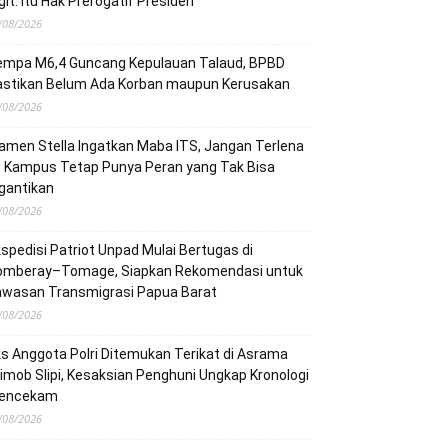
git: Itu Hak Prerogatif Presiden
/08/2026
empa M6,4 Guncang Kepulauan Talaud, BPBD
astikan Belum Ada Korban maupun Kerusakan
/08/2026
men Stella Ingatkan Maba ITS, Jangan Terlena
: Kampus Tetap Punya Peran yang Tak Bisa
gantikan
/08/2026
spedisi Patriot Unpad Mulai Bertugas di
omberay–Tomage, Siapkan Rekomendasi untuk
awasan Transmigrasi Papua Barat
/08/2026
s Anggota Polri Ditemukan Terikat di Asrama
imob Slipi, Kesaksian Penghuni Ungkap Kronologi
encekam
/08/2026