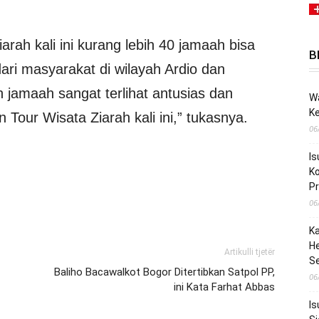
arah kali ini kurang lebih 40 jamaah bisa
B
dari masyarakat di wilayah Ardio dan
 jamaah sangat terlihat antusias dan
Wa
K
 Tour Wisata Ziarah kali ini,” tukasnya.
06
Is
Ko
P
06
Ka
He
Artikulli tjetër
S
Baliho Bacawalkot Bogor Ditertibkan Satpol PP,
06
ini Kata Farhat Abbas
Is