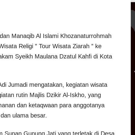
b dan Manaqib Al Islami Khozanaturrohmah
sata Religi ” Tour Wisata Ziarah ” ke
am Syeikh Maulana Dzatul Kahfi di Kota
 Adi Jumadi mengatakan, kegiatan wisata
iatan rutin Majlis Dzikir Al-Iskho, yang
imanan dan ketaqwaan para anggotanya
 dan ulama besar.
 Sunan Gunung Jati yang terletak di Desa