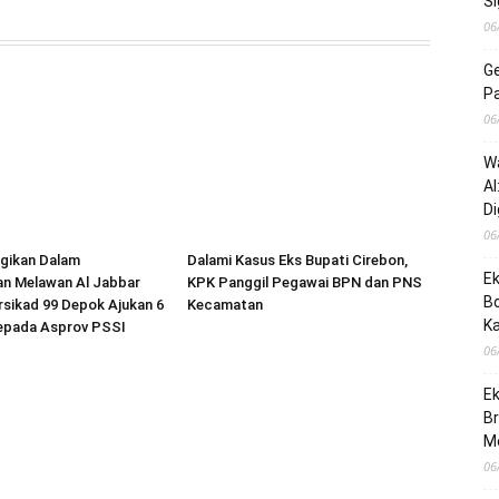
Si
06
G
P
06
Wa
AI
Di
06
ugikan Dalam
Dalami Kasus Eks Bupati Cirebon,
Ek
an Melawan Al Jabbar
KPK Panggil Pegawai BPN dan PNS
B
rsikad 99 Depok Ajukan 6
Kecamatan
K
epada Asprov PSSI
06
Ek
Br
M
06