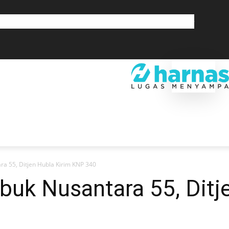
GLOBAL
OLAHRAGA
LIFESTYLE
SAINSTEK
SOSOK
GALERI
SRA
EKONOMI
DAERAH
GLOBAL
OLAHRAGA
LIF
a 55, Ditjen Hubla Kirim KNP 340
uk Nusantara 55, Ditj