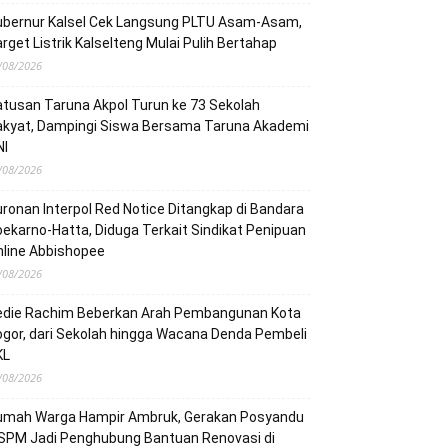
ubernur Kalsel Cek Langsung PLTU Asam-Asam,
rget Listrik Kalselteng Mulai Pulih Bertahap
/08/2026
tusan Taruna Akpol Turun ke 73 Sekolah
akyat, Dampingi Siswa Bersama Taruna Akademi
NI
/08/2026
ronan Interpol Red Notice Ditangkap di Bandara
ekarno-Hatta, Diduga Terkait Sindikat Penipuan
line Abbishopee
/08/2026
edie Rachim Beberkan Arah Pembangunan Kota
gor, dari Sekolah hingga Wacana Denda Pembeli
KL
/08/2026
umah Warga Hampir Ambruk, Gerakan Posyandu
 SPM Jadi Penghubung Bantuan Renovasi di