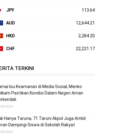
JPY
113.64
AUD
12,644.21
HKD
2,284.20
CHF
22,221.17
ERITA TERKINI
mai Isu Keamanan di Media Sosial, Menko
lkam Pastikan Kondisi Dalam Negeri Aman
rkendali
/08/2026
k Hanya Taruna, 71 Taruni Akpol Juga Ambil
ran Dampingi Siswa di Sekolah Rakyat
/08/2026