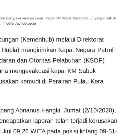
(kiri) berupaya mengevakuasi Kapal KM Sabuk Nusantara 55 yang rusak di
) | hubla.dephub.go.id
ungan (Kemenhub) melalui Direktorat
 Hubla) mengirimkan Kapal Negara Patroli
ndaran dan Otoritas Pelabuhan (KSOP)
 guna mengevakuasi kapal KM Sabuk
sakan kemudi di Perairan Pulau Kera
pang Aprianus Hangki, Jumat (2/10/2020),
ndapatkan laporan telah terjadi kerusakan
kul 09.26 WITA pada posisi lintang 09-51-