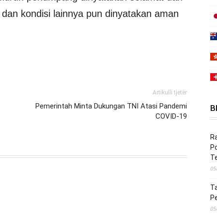
i dan kondisi lainnya pun dinyatakan aman
Artikulli tjetër
Pemerintah Minta Dukungan TNI Atasi Pandemi
B
COVID-19
Ra
Po
Te
05
Ta
Pe
05