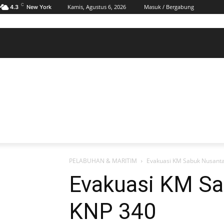
C
Kamis, Agustus 6, 2026
Masuk / Bergabung
4.3
New York
BERANDA
POLHUKAM
PELABUHAN & MARITIM
KESRA
EKONOMI
DAERAH
BERANDA
POLHUKAM
PELABUHAN & MARITIM
KE
PELABUHAN & MARITIM
Evakuasi KM Sabuk Nusantar
Evakuasi KM Sab
KNP 340