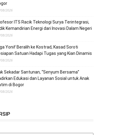
ogor
/08/2026
ofesor ITS Racik Teknologi Surya Terintegrasi,
dik Kemandirian Energi dari Inovasi Dalam Negeri
/08/2026
ga Yonif Beralih ke Kostrad, Kasad Soroti
siapan Satuan Hadapi Tugas yang Kian Dinamis
/08/2026
ak Sekadar Santunan, “Senyum Bersama”
dirkan Edukasi dan Layanan Sosial untuk Anak
tim di Bogor
/08/2026
RSIP
RSIP