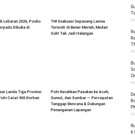
G
Ta
05
k Lebaran 2026, Posko
TNI Evakuasi Sepasang Lansia
erpadu Dibuka di
Terisolir di Bener Meriah, Medan
Ra
Sulit Tak Jadi Halangan
R
T
05
Bu
So
On
05
ar Landa Tiga Provinsi
Polri Kerahkan Pasukan ke Aceh,
D
olri Catat 965 Korban
Sumut, dan Sumbar — Percepatan
Bo
Tanggap Bencana & Dukungan
P
Penanganan Lapangan
05
R
6