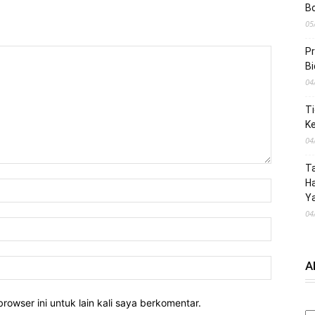
B
05
Pr
Bi
04
Ti
Ke
04
T
Ha
Ya
04
A
rowser ini untuk lain kali saya berkomentar.
A