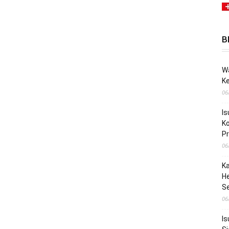
B
Wa
K
06
Is
Ko
P
06
Ka
He
S
06
Is