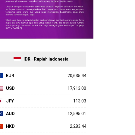
IDR - Rupiah indonesia
EUR
20,635.44
USD
17,913.00
JPY
113.03
AUD
12,595.01
HKD
2,283.44