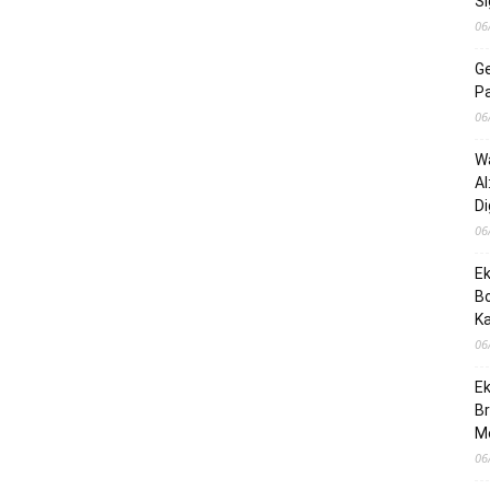
Si
06
G
P
06
Wa
AI
Di
06
Ek
B
K
06
Ek
Br
M
06