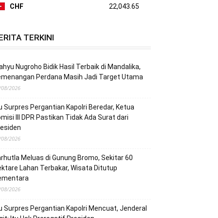
CHF
22,043.65
ERITA TERKINI
hyu Nugroho Bidik Hasil Terbaik di Mandalika,
emenangan Perdana Masih Jadi Target Utama
/08/2026
u Surpres Pergantian Kapolri Beredar, Ketua
misi III DPR Pastikan Tidak Ada Surat dari
residen
/08/2026
rhutla Meluas di Gunung Bromo, Sekitar 60
ktare Lahan Terbakar, Wisata Ditutup
ementara
/08/2026
u Surpres Pergantian Kapolri Mencuat, Jenderal