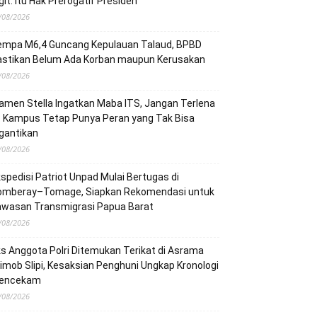
git: Itu Hak Prerogatif Presiden
/08/2026
empa M6,4 Guncang Kepulauan Talaud, BPBD
astikan Belum Ada Korban maupun Kerusakan
/08/2026
men Stella Ingatkan Maba ITS, Jangan Terlena
: Kampus Tetap Punya Peran yang Tak Bisa
gantikan
/08/2026
spedisi Patriot Unpad Mulai Bertugas di
omberay–Tomage, Siapkan Rekomendasi untuk
awasan Transmigrasi Papua Barat
/08/2026
s Anggota Polri Ditemukan Terikat di Asrama
imob Slipi, Kesaksian Penghuni Ungkap Kronologi
encekam
/08/2026