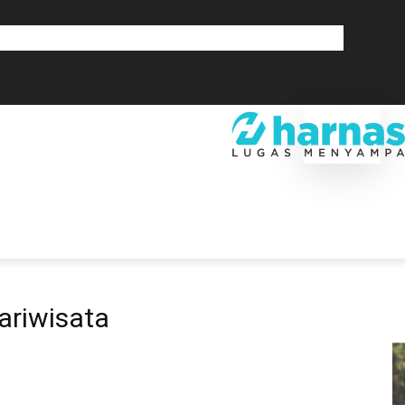
GLOBAL
OLAHRAGA
LIFESTYLE
SAINSTEK
SOSOK
GALERI
SRA
EKONOMI
DAERAH
GLOBAL
OLAHRAGA
LIF
ariwisata