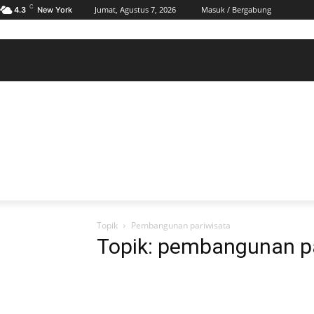
C
Jumat, Agustus 7, 2026
Masuk / Bergabung
4.3
New York
BERANDA
POLHUKAM
PELABUHAN & MARITIM
KESRA
EKONOMI
DAERAH
BERANDA
POLHUKAM
PELABUHAN & MARITIM
KE
Topik
Pembangunan pariwisata
Topik: pembangunan p