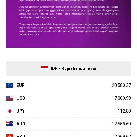
IDR - Rupiah indonesia
EUR
20,580.37
USD
17,800.99
JPY
112.80
AUD
12,558.60
HKD
2,269.62