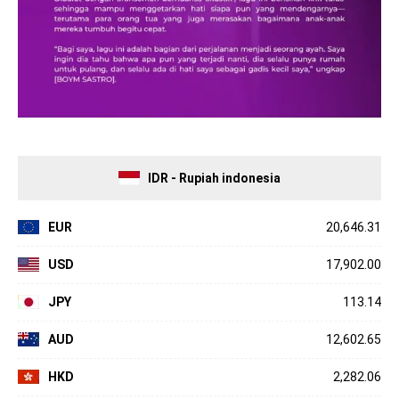
IDR - Rupiah indonesia
EUR
20,646.31
USD
17,902.00
JPY
113.14
AUD
12,602.65
HKD
2,282.06