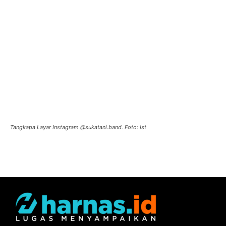
Tangkapa Layar Instagram @sukatani.band. Foto: Ist