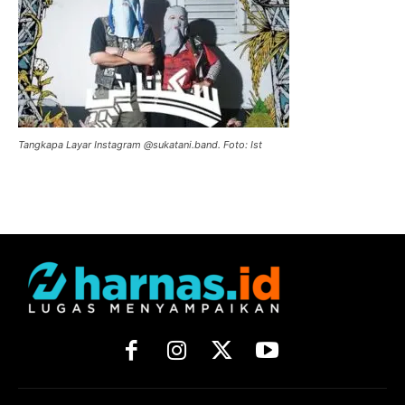
Tangkapa Layar Instagram @sukatani.band. Foto: Ist