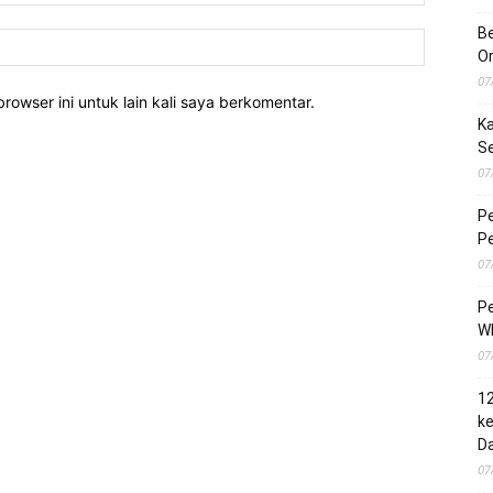
Be
O
07
rowser ini untuk lain kali saya berkomentar.
Ka
S
07
Pe
Pe
07
Pe
Wh
07
1
ke
Da
07