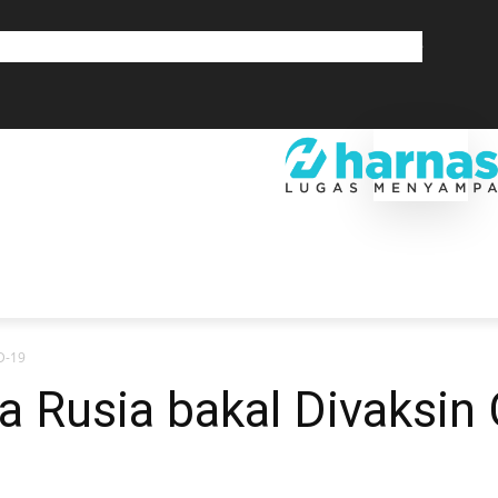
GLOBAL
OLAHRAGA
LIFESTYLE
SAINSTEK
SOSOK
GALERI
SRA
EKONOMI
DAERAH
GLOBAL
OLAHRAGA
LIF
D-19
a Rusia bakal Divaksin