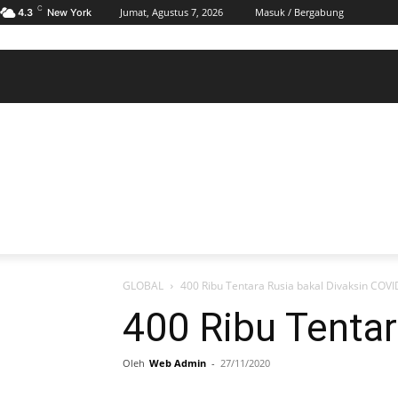
C
Jumat, Agustus 7, 2026
Masuk / Bergabung
4.3
New York
BERANDA
POLHUKAM
PELABUHAN & MARITIM
KESRA
EKONOMI
DAERAH
BERANDA
POLHUKAM
PELABUHAN & MARITIM
KE
GLOBAL
400 Ribu Tentara Rusia bakal Divaksin COVI
400 Ribu Tentar
Oleh
Web Admin
-
27/11/2020