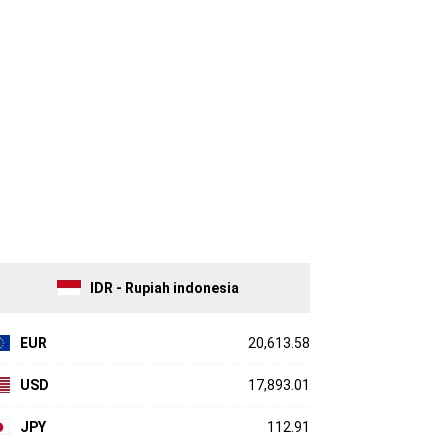
IDR - Rupiah indonesia
EUR
20,613.58
USD
17,893.01
JPY
112.91