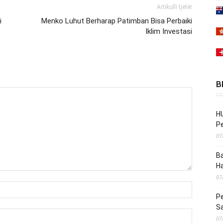
Artikulli tjetër
i
Menko Luhut Berharap Patimban Bisa Perbaiki
Iklim Investasi
B
HU
Pe
07
Ba
H
07
Pe
S
07