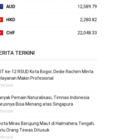
AUD
12,589.79
HKD
2,280.82
CHF
22,048.33
ERITA TERKINI
T ke-12 RSUD Kota Bogor, Dedie Rachim Minta
layanan Makin Profesional
/08/2026
nyak Pemain Naturalisasi, Timnas Indonesia
arusnya Bisa Menang atas Singapura
/08/2026
sta Miras Berujung Maut di Halmahera Tengah,
atu Orang Tewas Ditusuk
/08/2026