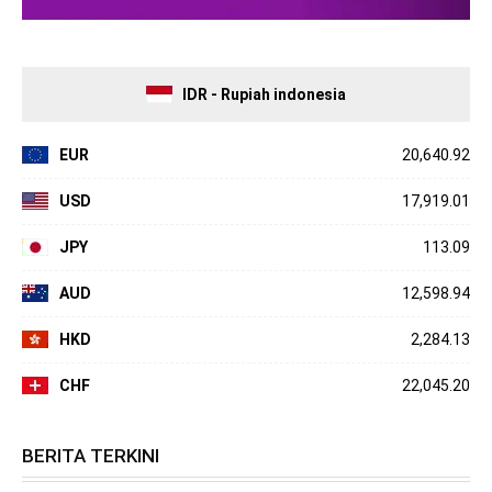
IDR - Rupiah indonesia
EUR
20,640.92
USD
17,919.01
JPY
113.09
AUD
12,598.94
HKD
2,284.13
CHF
22,045.20
BERITA TERKINI