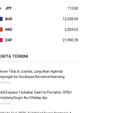
JPY
112.80
AUD
12,558.60
HKD
2,269.62
CHF
21,990.39
ERITA TERKINI
kowi Tiba di Juanda, Lanjutkan Agenda
unjungan ke Surabaya Bersama Kaesang
/08/2026
bil Espass Terbakar Saat Isi Pertalite, SPBU
mplang Bogor Ikut Dilalap Api
/08/2026