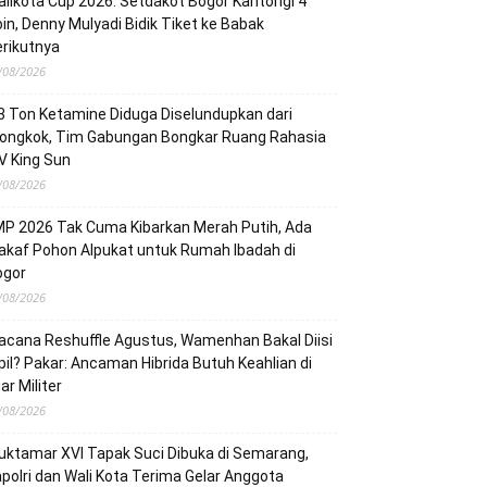
likota Cup 2026: Setdakot Bogor Kantongi 4
in, Denny Mulyadi Bidik Tiket ke Babak
rikutnya
/08/2026
3 Ton Ketamine Diduga Diselundupkan dari
iongkok, Tim Gabungan Bongkar Ruang Rahasia
V King Sun
/08/2026
P 2026 Tak Cuma Kibarkan Merah Putih, Ada
kaf Pohon Alpukat untuk Rumah Ibadah di
ogor
/08/2026
cana Reshuffle Agustus, Wamenhan Bakal Diisi
pil? Pakar: Ancaman Hibrida Butuh Keahlian di
ar Militer
/08/2026
ktamar XVI Tapak Suci Dibuka di Semarang,
polri dan Wali Kota Terima Gelar Anggota