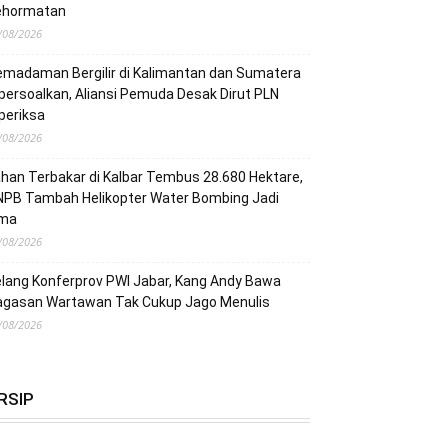
ehormatan
/08/2026
madaman Bergilir di Kalimantan dan Sumatera
persoalkan, Aliansi Pemuda Desak Dirut PLN
periksa
/08/2026
han Terbakar di Kalbar Tembus 28.680 Hektare,
NPB Tambah Helikopter Water Bombing Jadi
ima
/08/2026
lang Konferprov PWI Jabar, Kang Andy Bawa
agasan Wartawan Tak Cukup Jago Menulis
/08/2026
RSIP