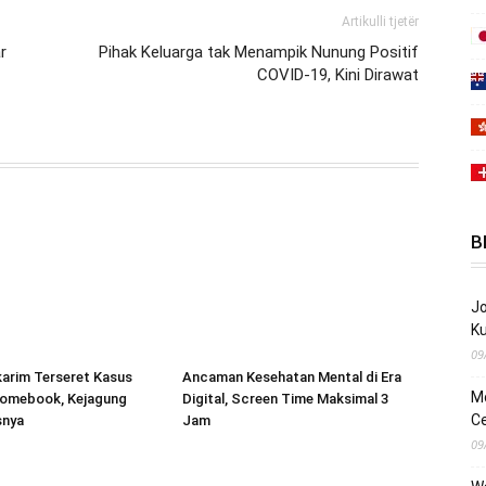
Artikulli tjetër
r
Pihak Keluarga tak Menampik Nunung Positif
COVID-19, Kini Dirawat
B
Jo
K
09
arim Terseret Kasus
Ancaman Kesehatan Mental di Era
Mo
romebook, Kejagung
Digital, Screen Time Maksimal 3
Ce
snya
Jam
09