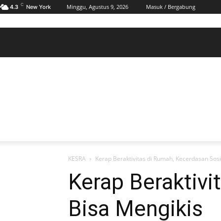
C
Minggu, Agustus 9, 2026
Masuk / Bergabung
4.3
New York
BERANDA
POLHUKAM
PELABUHAN & MARITIM
KESRA
EKONOMI
DAERAH
BERANDA
POLHUKAM
PELABUHAN & MARITIM
KE
KESRA
Kerap Beraktivitas di Rumah, Kecerdasan Sosi
Kerap Beraktivi
Bisa Mengikis