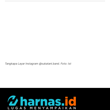
Tangkapa Layar Instagram @sukatani.band. Foto: Ist