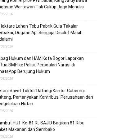
lang Konferprov PWI Jabar, Kang Andy Bawa
agasan Wartawan Tak Cukup Jago Menulis
/08/2026
Hektare Lahan Tebu Pabrik Gula Takalar
rbakar, Dugaan Api Sengaja Disulut Masih
dalami
/08/2026
abag Hukum dan HAM Kota Bogor Laporkan
tua BMH ke Polisi, Persoalan Narasi di
hatsApp Berujung Hukum
/08/2026
tani Sawit Tolitoli Datangi Kantor Gubernur
lteng, Pertanyakan Kontribusi Perusahaan dan
engelolaan Hutan
/08/2026
mbut HUT Ke-81 RI, SAJID Bagikan 81 Ribu
aket Makanan dan Sembako
/08/2026