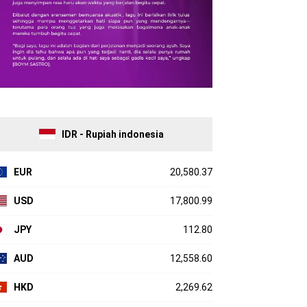
IDR - Rupiah indonesia
EUR
20,580.37
USD
17,800.99
JPY
112.80
AUD
12,558.60
HKD
2,269.62