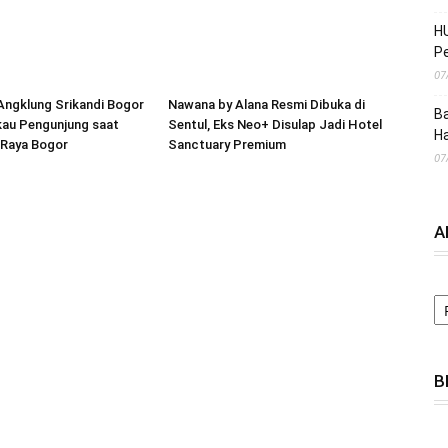
HU
Pe
07
Angklung Srikandi Bogor
Nawana by Alana Resmi Dibuka di
Ba
au Pengunjung saat
Sentul, Eks Neo+ Disulap Jadi Hotel
H
Raya Bogor
Sanctuary Premium
07
A
A
B