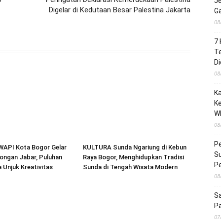
Je
Digelar di Kedutaan Besar Palestina Jakarta
G
08
7 
Te
Di
08
K
Ke
W
08
Pe
WAPI Kota Bogor Gelar
KULTURA Sunda Ngariung di Kebun
Su
ongan Jabar, Puluhan
Raya Bogor, Menghidupkan Tradisi
P
 Unjuk Kreativitas
Sunda di Tengah Wisata Modern
08
Sa
P
07