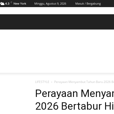
C
Minggu, Agustus 9, 2026
Masuk / Bergabung
4.3
New York
BERANDA
POLHUKAM
PELABUHAN & MARITIM
KESRA
EKONOMI
DAERAH
BERANDA
POLHUKAM
PELABUHAN & MARITIM
KE
LIFESTYLE
Perayaan Menyambut Tahun Baru 2026 Bert
Perayaan Menya
2026 Bertabur Hi