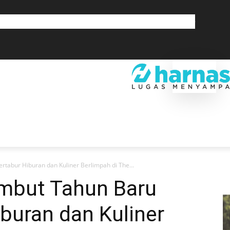
GLOBAL
OLAHRAGA
LIFESTYLE
SAINSTEK
SOSOK
GALERI
SRA
EKONOMI
DAERAH
GLOBAL
OLAHRAGA
LIF
abur Hiburan dan Kuliner Berlimpah di The...
mbut Tahun Baru
buran dan Kuliner