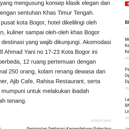
 yang mengusung konsep klasik elegan dan
engan sentuhan Khas Timur Tengah.
pusat kota Bogor, hotel dikelilingi oleh
B
, kuliner sampai oleh-oleh khas Bogor
Mu
destinasi yang wajib dikunjungi. Akomodasi
Ka
 Jl Ahmad Yani no 17-23 Kota Bogor ini
K
09
 berbeda, 12 ruang pertemuan dengan
Pe
mal 250 orang, kolam renang dewasa dan
Di
ner, Ajib Cafe, Rahisa Restaurant, serta
Di
09
ng mumpuni untuk melakukan ibadah
La
ih tenang.
B
L
09
Artikulli tjetër
5
Peringatan Deklarasi Kemerdekaan Palestina