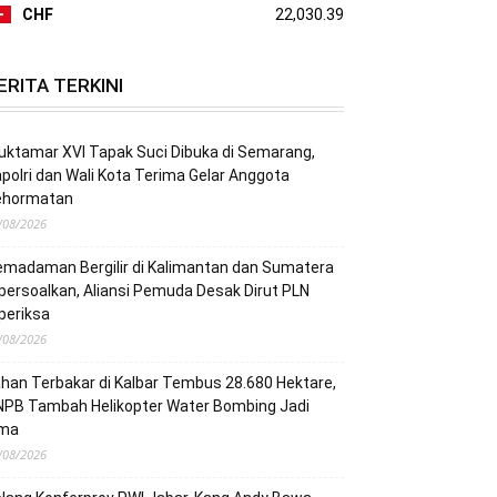
CHF
22,030.39
ERITA TERKINI
ktamar XVI Tapak Suci Dibuka di Semarang,
polri dan Wali Kota Terima Gelar Anggota
ehormatan
/08/2026
madaman Bergilir di Kalimantan dan Sumatera
persoalkan, Aliansi Pemuda Desak Dirut PLN
periksa
/08/2026
han Terbakar di Kalbar Tembus 28.680 Hektare,
NPB Tambah Helikopter Water Bombing Jadi
ima
/08/2026