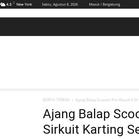
C
Sabtu, Agustus 8, 2026
Masuk / Bergabung
4.3
New York
BERANDA
POLHUKAM
PELABUHAN & MARITIM
KESRA
EKONOMI
DAERAH
BERANDA
POLHUKAM
PELABUHAN & MARITIM
KE
BERITA TERKINI
Ajang Balap Scooter Prix Round 4 Di S
Ajang Balap Scoo
Sirkuit Karting S