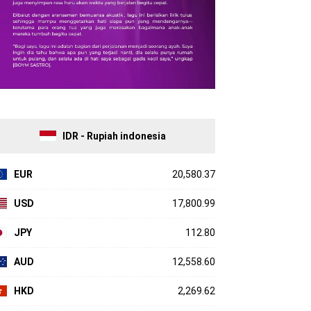
IDR - Rupiah indonesia
EUR
20,580.37
USD
17,800.99
JPY
112.80
AUD
12,558.60
HKD
2,269.62