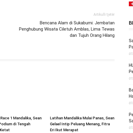
Artikulli tjetër
B
Bencana Alam di Sukabumi: Jembatan
Penghubung Wisata Ciletuh Amblas, Lima Tewas
dan Tujuh Orang Hilang
Sa
P
07
HU
Pe
07
Ba
H
07
Pe
 Race 1 Mandalika, Sean
Latihan Mandalika Mulai Panas, Sean
S
 Podium di Tengah
Gelael Intip Peluang Menang, Fitra
07
 Ketat
Eri Ikut Merapat