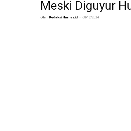
Meski Diguyur H
Oleh
Redaksi Harnas.id
-
08/12/2024