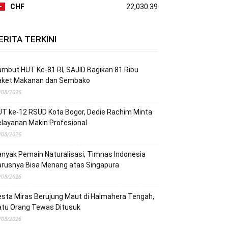
CHF
22,030.39
ERITA TERKINI
mbut HUT Ke-81 RI, SAJID Bagikan 81 Ribu
aket Makanan dan Sembako
/08/2026
T ke-12 RSUD Kota Bogor, Dedie Rachim Minta
layanan Makin Profesional
/08/2026
nyak Pemain Naturalisasi, Timnas Indonesia
arusnya Bisa Menang atas Singapura
/08/2026
sta Miras Berujung Maut di Halmahera Tengah,
atu Orang Tewas Ditusuk
/08/2026