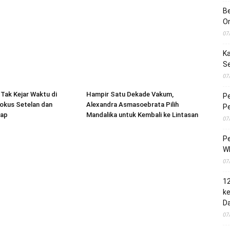
Be
O
07
Ka
S
07
 Tak Kejar Waktu di
Hampir Satu Dekade Vakum,
Pe
okus Setelan dan
Alexandra Asmasoebrata Pilih
Pe
lap
Mandalika untuk Kembali ke Lintasan
07
Pe
Wh
07
1
ke
Da
07