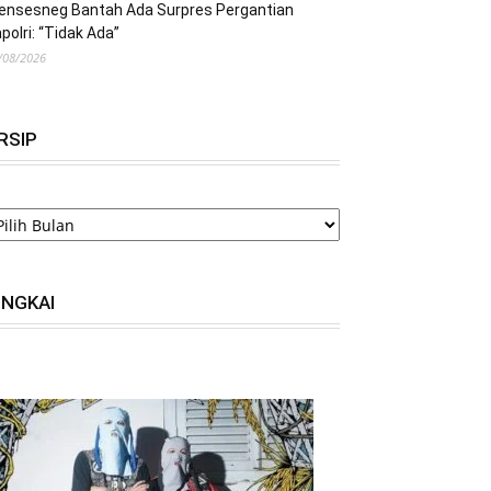
ensesneg Bantah Ada Surpres Pergantian
polri: “Tidak Ada”
/08/2026
RSIP
RSIP
INGKAI