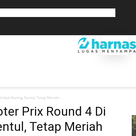
GLOBAL
OLAHRAGA
LIFESTYLE
SAINSTEK
SOSOK
GALERI
SRA
EKONOMI
DAERAH
GLOBAL
OLAHRAGA
LIF
irkuit Karting Sentul, Tetap Meriah...
ter Prix Round 4 Di
entul, Tetap Meriah