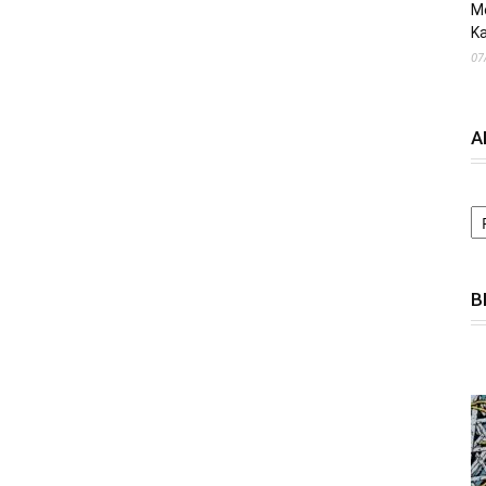
M
Ka
07
A
A
B