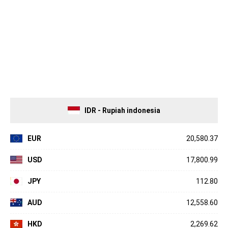
IDR - Rupiah indonesia
EUR
20,580.37
USD
17,800.99
JPY
112.80
AUD
12,558.60
HKD
2,269.62