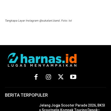
Tangkapa Layar Instagram @sukatani.band. Foto: Ist
BERITA TERPOPULER
Jelang Jogja Scooter Parade 2026, BKSI
x Scootnelis Kompak Touring Depok–