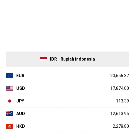
IDR - Rupiah indonesia
EUR
20,656.37
USD
17,874.00
JPY
113.39
AUD
12,613.95
HKD
2,278.80