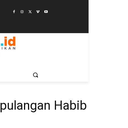
ESTYLE
SAINSTEK
SOSOK
GALERI
MORE
epulangan Habib