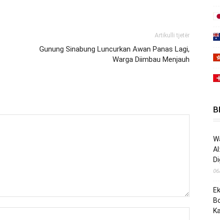
Artikulli tjetër
Gunung Sinabung Luncurkan Awan Panas Lagi,
Warga Diimbau Menjauh
B
Wa
AI
Di
06
Ek
B
K