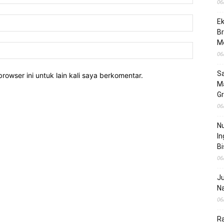
06
Ek
Br
M
06
Sa
rowser ini untuk lain kali saya berkomentar.
M
Gr
06
Nu
In
Bi
06
Ju
Na
06
Ra