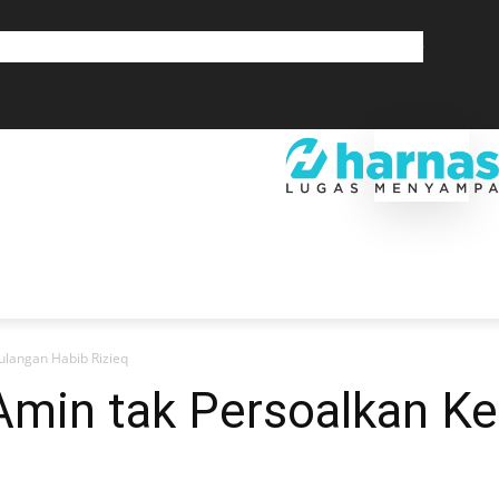
GLOBAL
OLAHRAGA
LIFESTYLE
SAINSTEK
SOSOK
GALERI
SRA
EKONOMI
DAERAH
GLOBAL
OLAHRAGA
LIF
ulangan Habib Rizieq
Amin tak Persoalkan K