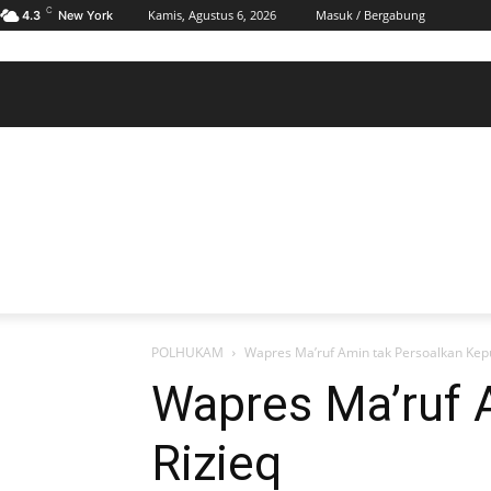
C
Kamis, Agustus 6, 2026
Masuk / Bergabung
4.3
New York
BERANDA
POLHUKAM
PELABUHAN & MARITIM
KESRA
EKONOMI
DAERAH
BERANDA
POLHUKAM
PELABUHAN & MARITIM
KE
POLHUKAM
Wapres Ma’ruf Amin tak Persoalkan Kep
Wapres Ma’ruf 
Rizieq