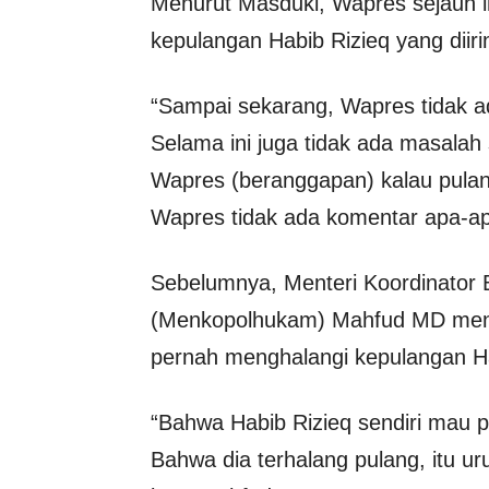
Menurut Masduki, Wapres sejauh in
kepulangan Habib Rizieq yang diiri
“Sampai sekarang, Wapres tidak a
Selama ini juga tidak ada masalah 
Wapres (beranggapan) kalau pula
Wapres tidak ada komentar apa-a
Sebelumnya, Menteri Koordinator 
(Menkopolhukam) Mahfud MD menga
pernah menghalangi kepulangan Ha
“Bahwa Habib Rizieq sendiri mau p
Bahwa dia terhalang pulang, itu u