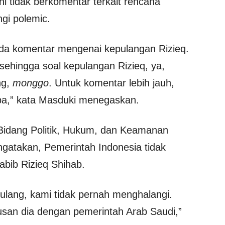
i tidak berkomentar terkait rencana
ngi polemic.
da komentar mengenai kepulangan Rizieq.
sehingga soal kepulangan Rizieq, ya,
ng,
monggo
. Untuk komentar lebih jauh,
pa,” kata Masduki menegaskan.
Bidang Politik, Hukum, dan Keamanan
takan, Pemerintah Indonesia tidak
bib Rizieq Shihab.
ulang, kami tidak pernah menghalangi.
rusan dia dengan pemerintah Arab Saudi,”