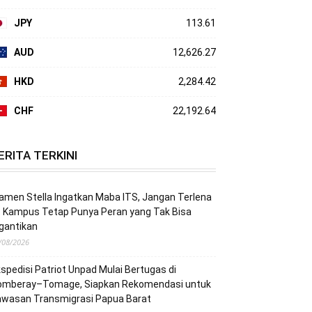
JPY
113.61
AUD
12,626.27
HKD
2,284.42
CHF
22,192.64
ERITA TERKINI
men Stella Ingatkan Maba ITS, Jangan Terlena
: Kampus Tetap Punya Peran yang Tak Bisa
gantikan
/08/2026
spedisi Patriot Unpad Mulai Bertugas di
omberay–Tomage, Siapkan Rekomendasi untuk
awasan Transmigrasi Papua Barat