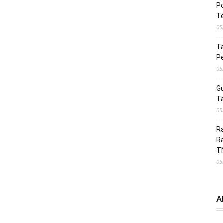
Po
Te
05
Ta
Pe
05
G
Ta
05
Ra
R
T
05
A