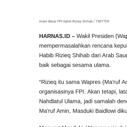
Imam Besar FPI Habib Rizieq Shihab | TWITTER
HARNAS.ID –
Wakil Presiden (Wap
mempermasalahkan rencana kepula
Habib Rizieq Shihab dari Arab Sau
baik sebagai sesama ulama.
“Rizieq itu sama Wapres (Ma’ruf 
organisasinya FPI. Akan tetapi, la
Nahdlatul Ulama, jadi samalah de
Ma’ruf Amin, Masduki Baidlowi dik