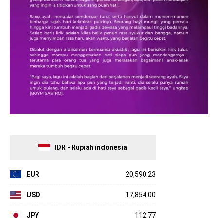
IDR - Rupiah indonesia
EUR
20,590.23
USD
17,854.00
JPY
112.77