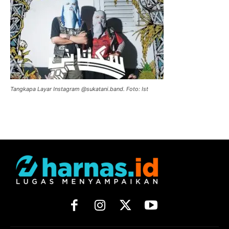
Tangkapa Layar Instagram @sukatani.band. Foto: Ist