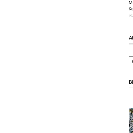
M
Ka
07
A
A
B