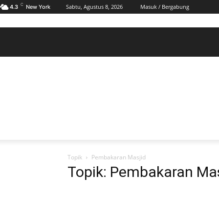
C
Sabtu, Agustus 8, 2026
Masuk / Bergabung
4.3
New York
BERANDA
POLHUKAM
PELABUHAN & MARITIM
KESRA
EKONOMI
DAERAH
BERANDA
POLHUKAM
PELABUHAN & MARITIM
KE
Topik
Pembakaran Masjid
Topik: Pembakaran Mas