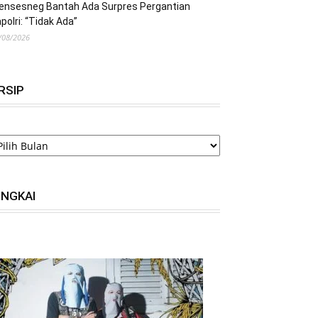
ensesneg Bantah Ada Surpres Pergantian
polri: “Tidak Ada”
/08/2026
RSIP
RSIP
INGKAI