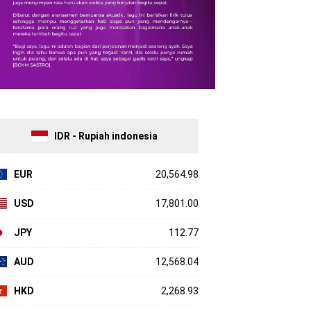
IDR - Rupiah indonesia
EUR
20,564.98
USD
17,801.00
JPY
112.77
AUD
12,568.04
HKD
2,268.93