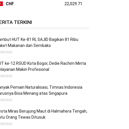
CHF
22,029.71
ERITA TERKINI
mbut HUT Ke-81 RI, SAJID Bagikan 81 Ribu
aket Makanan dan Sembako
/08/2026
T ke-12 RSUD Kota Bogor, Dedie Rachim Minta
layanan Makin Profesional
/08/2026
nyak Pemain Naturalisasi, Timnas Indonesia
arusnya Bisa Menang atas Singapura
/08/2026
sta Miras Berujung Maut di Halmahera Tengah,
atu Orang Tewas Ditusuk
/08/2026