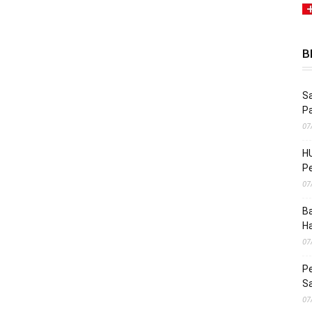
B
Sa
P
07
HU
Pe
07
Ba
H
07
Pe
S
07