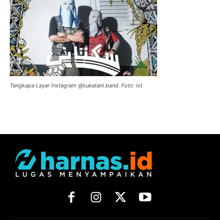
Tangkapa Layar Instagram @sukatani.band. Foto: Ist