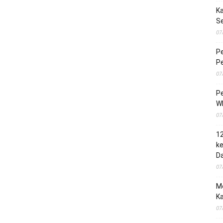
Ka
S
07
Pe
Pe
07
Pe
Wh
07
1
ke
Da
07
M
Ka
07