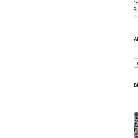
15
Ri
07
A
A
B