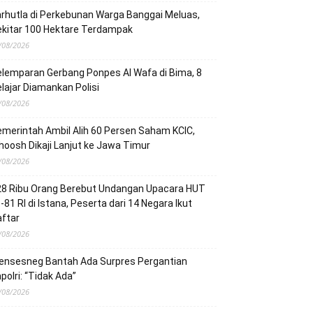
rhutla di Perkebunan Warga Banggai Meluas,
ekitar 100 Hektare Terdampak
/08/2026
lemparan Gerbang Ponpes Al Wafa di Bima, 8
lajar Diamankan Polisi
/08/2026
merintah Ambil Alih 60 Persen Saham KCIC,
oosh Dikaji Lanjut ke Jawa Timur
/08/2026
28 Ribu Orang Berebut Undangan Upacara HUT
-81 RI di Istana, Peserta dari 14 Negara Ikut
ftar
/08/2026
ensesneg Bantah Ada Surpres Pergantian
polri: “Tidak Ada”
/08/2026