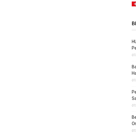
B
HU
Pe
07
Ba
H
07
Pe
S
07
Be
O
07