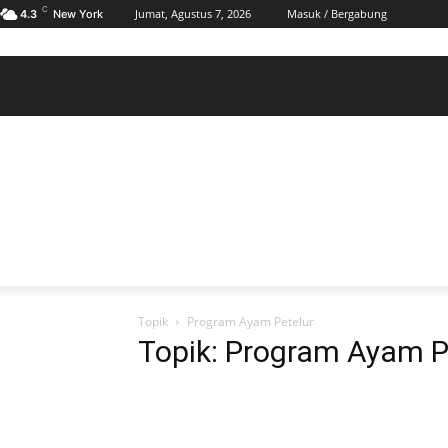
C
Jumat, Agustus 7, 2026
Masuk / Bergabung
4.3
New York
BERANDA
POLHUKAM
PELABUHAN & MARITIM
KESRA
EKONOMI
DAERAH
BERANDA
POLHUKAM
PELABUHAN & MARITIM
KE
Topik
Program Ayam Petelur
Topik: Program Ayam P