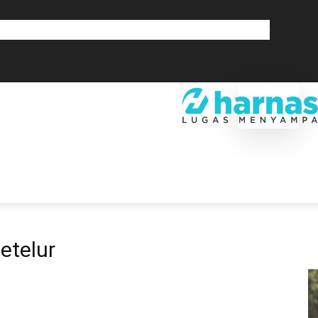
GLOBAL
OLAHRAGA
LIFESTYLE
SAINSTEK
SOSOK
GALERI
SRA
EKONOMI
DAERAH
GLOBAL
OLAHRAGA
LIF
etelur