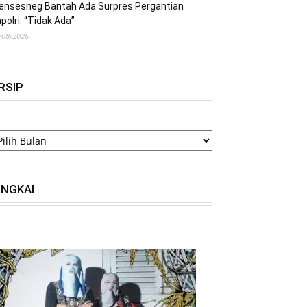
ensesneg Bantah Ada Surpres Pergantian
polri: “Tidak Ada”
/08/2026
RSIP
RSIP
INGKAI