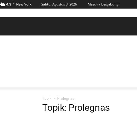
C
Sabtu, Agustus 8, 2026
Masuk / Bergabung
4.3
New York
BERANDA
POLHUKAM
PELABUHAN & MARITIM
KESRA
EKONOMI
DAERAH
BERANDA
POLHUKAM
PELABUHAN & MARITIM
KE
Topik
Prolegnas
Topik: Prolegnas