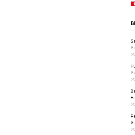
B
Sa
P
07
HU
Pe
07
Ba
H
07
Pe
S
07