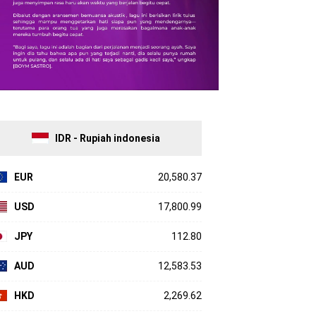
IDR - Rupiah indonesia
EUR
20,580.37
USD
17,800.99
JPY
112.80
AUD
12,583.53
HKD
2,269.62