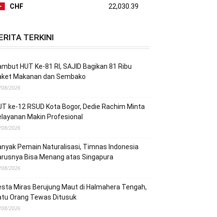
CHF
22,030.39
ERITA TERKINI
mbut HUT Ke-81 RI, SAJID Bagikan 81 Ribu
aket Makanan dan Sembako
/08/2026
T ke-12 RSUD Kota Bogor, Dedie Rachim Minta
layanan Makin Profesional
/08/2026
nyak Pemain Naturalisasi, Timnas Indonesia
arusnya Bisa Menang atas Singapura
/08/2026
sta Miras Berujung Maut di Halmahera Tengah,
atu Orang Tewas Ditusuk
/08/2026