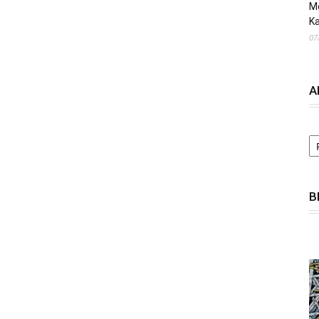
M
Ka
07
A
A
B