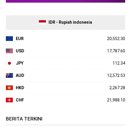
IDR - Rupiah indonesia
EUR
20,552.30
USD
17,787.60
JPY
112.34
AUD
12,572.53
HKD
2,267.28
CHF
21,988.10
BERITA TERKINI