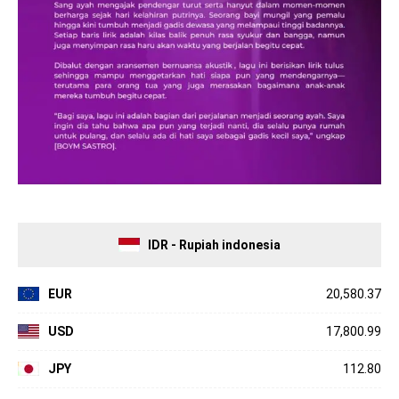
IDR - Rupiah indonesia
EUR
20,580.37
USD
17,800.99
JPY
112.80