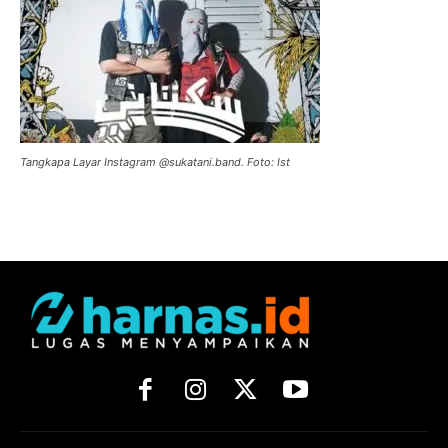
Tangkapa Layar Instagram @sukatani.band. Foto: Ist