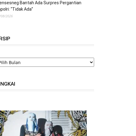
ensesneg Bantah Ada Surpres Pergantian
polri: “Tidak Ada”
/08/2026
RSIP
RSIP
INGKAI