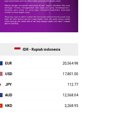
IDR - Rupiah indonesia
EUR
20,564.98
USD
17,801.00
JPY
112.77
AUD
12,568.04
HKD
2,268.93