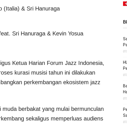
o (Italia) & Sri Hanuraga
B
 feat. Sri Hanuraga & Kevin Yosua
Sa
P
07
gus Ketua Harian Forum Jazz Indonesia,
HU
Pe
es kurasi musisi tahun ini dilakukan
07
bangkan perkembangan ekosistem jazz
Ba
H
07
si muda berbakat yang mulai bermunculan
Pe
S
rkembang sekaligus memperluas audiens
07