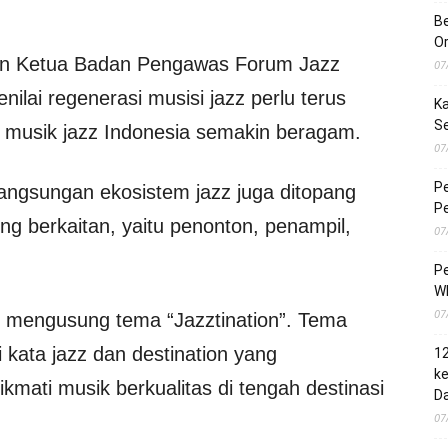
Be
O
an Ketua Badan Pengawas Forum Jazz
07
nilai regenerasi musisi jazz perlu terus
Ka
S
a musik jazz Indonesia semakin beragam.
07
Pe
rlangsungan ekosistem jazz juga ditopang
Pe
ng berkaitan, yaitu penonton, penampil,
07
Pe
Wh
07
s mengusung tema “Jazztination”. Tema
kata jazz dan destination yang
1
ke
ti musik berkualitas di tengah destinasi
Da
07