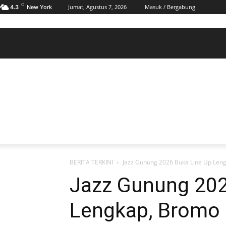
C
Jumat, Agustus 7, 2026
Masuk / Bergabung
4.3
New York
BERANDA
POLHUKAM
PELABUHAN & MARITIM
KESRA
EKONOMI
DAERAH
BERANDA
POLHUKAM
PELABUHAN & MARITIM
KE
BERITA TERKINI
Jazz Gunung 2026 Buka Line Up Leng
Jazz Gunung 202
Lengkap, Bromo 