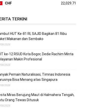
CHF
22,029.71
ERITA TERKINI
mbut HUT Ke-81 RI, SAJID Bagikan 81 Ribu
aket Makanan dan Sembako
/08/2026
T ke-12 RSUD Kota Bogor, Dedie Rachim Minta
layanan Makin Profesional
/08/2026
nyak Pemain Naturalisasi, Timnas Indonesia
arusnya Bisa Menang atas Singapura
/08/2026
sta Miras Berujung Maut di Halmahera Tengah,
atu Orang Tewas Ditusuk
/08/2026