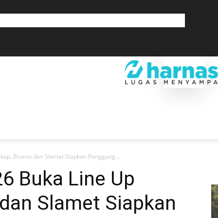
GLOBAL
OLAHRAGA
LIFESTYLE
SAINSTEK
SOSOK
GALERI
SRA
EKONOMI
DAERAH
GLOBAL
OLAHRAGA
LIF
kap, Bromo dan Slamet Siapkan Panggung...
6 Buka Line Up
dan Slamet Siapkan