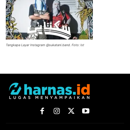
Tangkapa Layar Instagram @sukatani.band. Foto: Ist