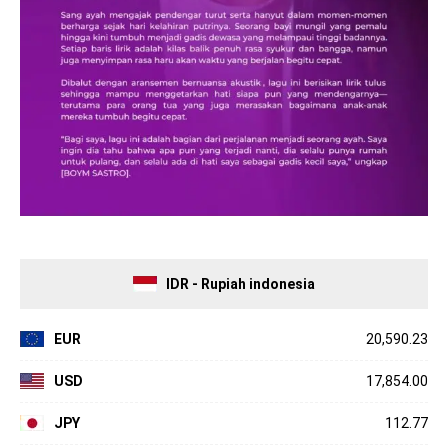
IDR - Rupiah indonesia
EUR
20,590.23
USD
17,854.00
JPY
112.77