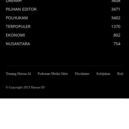
DAERAH
3608
PILIHAN EDITOR
3471
POLHUKAM
3402
TERPOPULER
1370
EKONOMI
802
NUSANTARA
754
Tentang Harnas.Id
Pedoman Media Siber
Disclaimer
Kebijakan
Redaksi
© Copyright 2023 Harnas ID