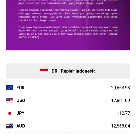
IDR - Rupiah indonesia
EUR
20,564.98
USD
17,801.00
JPY
112.77
AUD
12,568.04