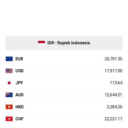
IDR - Rupiah indonesia
EUR
20,701.35
USD
17,917.00
JPY
113.64
AUD
12,644.21
HKD
2,284.20
CHF
22,221.17