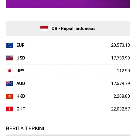
IDR - Rupiah indonesia
EUR
20,573.18
USD
17,799.99
JPY
112.90
AUD
12,579.79
HKD
2,268.80
CHF
22,032.57
BERITA TERKINI