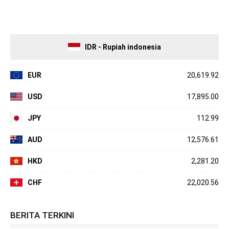
IDR - Rupiah indonesia
EUR
20,619.92
USD
17,895.00
JPY
112.99
AUD
12,576.61
HKD
2,281.20
CHF
22,020.56
BERITA TERKINI