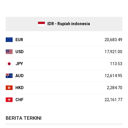
IDR - Rupiah indonesia
EUR
20,683.49
USD
17,921.00
JPY
113.53
AUD
12,614.95
HKD
2,284.70
CHF
22,161.77
BERITA TERKINI