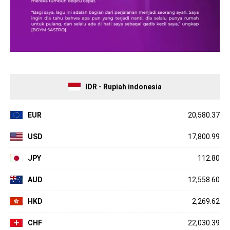
IDR - Rupiah indonesia
EUR
20,580.37
USD
17,800.99
JPY
112.80
AUD
12,558.60
HKD
2,269.62
CHF
22,030.39