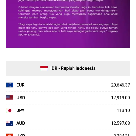
IDR - Rupiah indonesia
EUR
20,646.37
USD
17,919.00
JPY
113.10
AUD
12,597.68
HKD
2,284.26