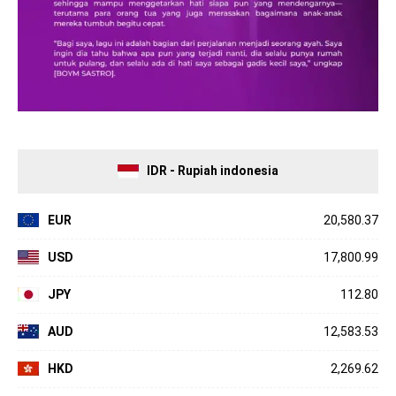
IDR - Rupiah indonesia
EUR
20,580.37
USD
17,800.99
JPY
112.80
AUD
12,583.53
HKD
2,269.62