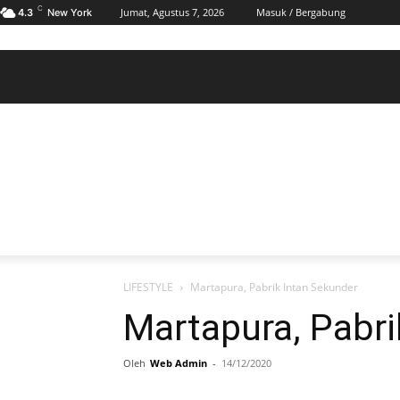
C
Jumat, Agustus 7, 2026
Masuk / Bergabung
4.3
New York
BERANDA
POLHUKAM
PELABUHAN & MARITIM
KESRA
EKONOMI
DAERAH
BERANDA
POLHUKAM
PELABUHAN & MARITIM
KE
LIFESTYLE
Martapura, Pabrik Intan Sekunder
Martapura, Pabri
Oleh
Web Admin
-
14/12/2020