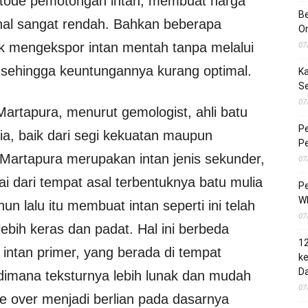
tode pemotongan intan, membuat harga
Be
sional sangat rendah. Bahkan beberapa
O
07
uk mengekspor intan mentah tanpa melalui
u sehingga keuntungannya kurang optimal.
Ka
S
07
n Martapura, menurut gemologist, ahli batu
Pe
nia, baik dari segi kekuatan maupun
Pe
n Martapura merupakan intan jenis sekunder,
07
ai dari tempat asal terbentuknya batu mulia
Pe
Wh
ahun lalu itu membuat intan seperti ini telah
07
lebih keras dan padat. Hal ini berbeda
1
 intan primer, yang berada di tempat
ke
Da
 dimana teksturnya lebih lunak dan mudah
07
e over menjadi berlian pada dasarnya