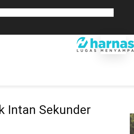
GLOBAL
OLAHRAGA
LIFESTYLE
SAINSTEK
SOSOK
GALERI
SRA
EKONOMI
DAERAH
GLOBAL
OLAHRAGA
LIF
k Intan Sekunder