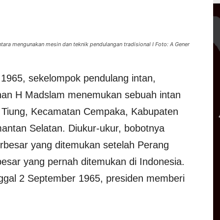
ara mengunakan mesin dan teknik pendulangan tradisional I Foto: A Gener
 1965, sekelompok pendulang intan,
inan H Madslam menemukan sebuah intan
ai Tiung, Kecamatan Cempaka, Kabupaten
mantan Selatan. Diukur-ukur, bobotnya
terbesar yang ditemukan setelah Perang
erbesar yang pernah ditemukan di Indonesia.
nggal 2 September 1965, presiden memberi