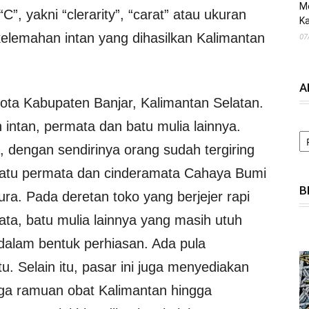
M
C”, yakni “clerarity”, “carat” atau ukuran
Ka
, kelemahan intan yang dihasilkan Kalimantan
07
A
kota Kabupaten Banjar, Kalimantan Selatan.
 intan, permata dan batu mulia lainnya.
A
, dengan sendirinya orang sudah tergiring
atu permata dan cinderamata Cahaya Bumi
B
ra. Pada deretan toko yang berjejer rapi
ata, batu mulia lainnya yang masih utuh
alam bentuk perhiasan. Ada pula
. Selain itu, pasar ini juga menyediakan
gga ramuan obat Kalimantan hingga