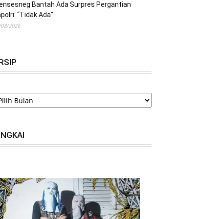
ensesneg Bantah Ada Surpres Pergantian
polri: “Tidak Ada”
/08/2026
RSIP
RSIP
INGKAI