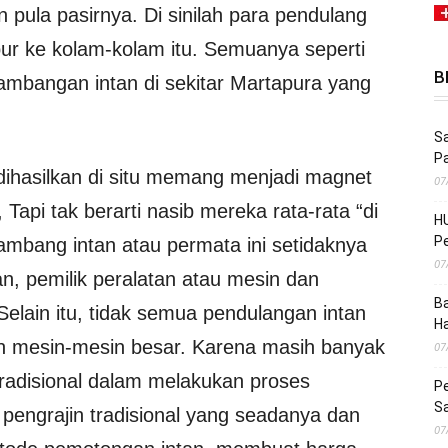
n pula pasirnya. Di sinilah para pendulang
ur ke kolam-kolam itu. Semuanya seperti
B
nambangan intan di sekitar Martapura yang
Sa
P
 dihasilkan di situ memang menjadi magnet
07
 Tapi tak berarti nasib mereka rata-rata “di
HU
Pe
 tambang intan atau permata ini setidaknya
07
han, pemilik peralatan atau mesin dan
Ba
Selain itu, tidak semua pendulangan intan
H
n mesin-mesin besar. Karena masih banyak
07
radisional dalam melakukan proses
Pe
S
 pengrajin tradisional yang seadanya dan
07