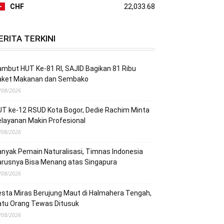
CHF
22,033.68
ERITA TERKINI
mbut HUT Ke-81 RI, SAJID Bagikan 81 Ribu
aket Makanan dan Sembako
/08/2026
T ke-12 RSUD Kota Bogor, Dedie Rachim Minta
layanan Makin Profesional
/08/2026
nyak Pemain Naturalisasi, Timnas Indonesia
arusnya Bisa Menang atas Singapura
/08/2026
sta Miras Berujung Maut di Halmahera Tengah,
atu Orang Tewas Ditusuk
/08/2026