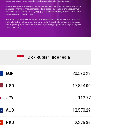
IDR - Rupiah indonesia
EUR
20,590.23
USD
17,854.00
JPY
112.77
AUD
12,570.29
HKD
2,275.86