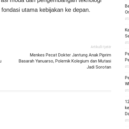
Be
i fondasi utama kebijakan ke depan.
O
07
Ka
S
07
Artikulli tjetër
Pe
Menkes Pecat Dokter Jantung Anak Piprim
Pe
u
Basarah Yanuarso, Polemik Kolegium dan Mutasi
07
Jadi Sorotan
Pe
Wh
07
1
ke
Da
07