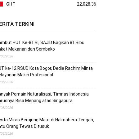
CHF
22,028.36
ERITA TERKINI
mbut HUT Ke-81 RI, SAJID Bagikan 81 Ribu
aket Makanan dan Sembako
/08/2026
T ke-12 RSUD Kota Bogor, Dedie Rachim Minta
layanan Makin Profesional
/08/2026
nyak Pemain Naturalisasi, Timnas Indonesia
arusnya Bisa Menang atas Singapura
/08/2026
sta Miras Berujung Maut di Halmahera Tengah,
atu Orang Tewas Ditusuk
/08/2026