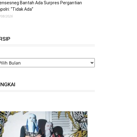
ensesneg Bantah Ada Surpres Pergantian
polri: “Tidak Ada”
/08/2026
RSIP
RSIP
INGKAI