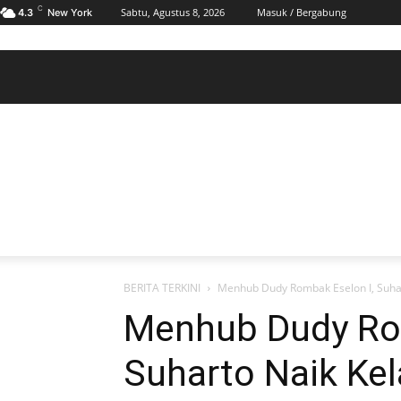
C
Sabtu, Agustus 8, 2026
Masuk / Bergabung
4.3
New York
BERANDA
POLHUKAM
PELABUHAN & MARITIM
KESRA
EKONOMI
DAERAH
BERANDA
POLHUKAM
PELABUHAN & MARITIM
KE
BERITA TERKINI
Menhub Dudy Rombak Eselon I, Suha
Menhub Dudy Rom
Suharto Naik Ke