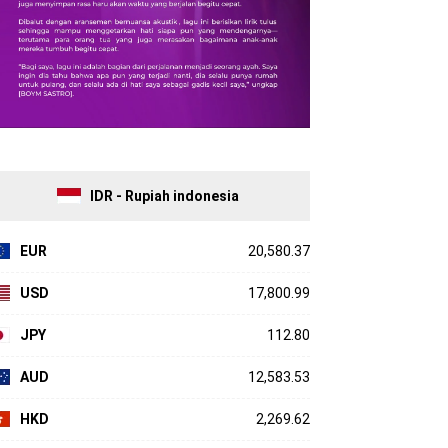
IDR - Rupiah indonesia
EUR
20,580.37
USD
17,800.99
JPY
112.80
AUD
12,583.53
HKD
2,269.62