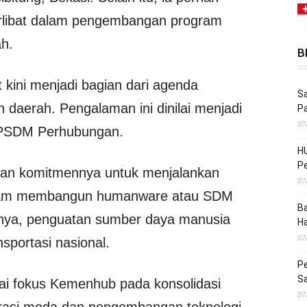
erlibat dalam pengembangan program
ah.
B
kini menjadi bagian dari agenda
Sa
h daerah. Pengalaman ini dinilai menjadi
P
07
BPSDM Perhubungan.
HU
Pe
akan komitmennya untuk menjalankan
07
alam membangun humanware atau SDM
Ba
tnya, penguatan sumber daya manusia
H
07
sportasi nasional.
Pe
S
dai fokus Kemenhub pada konsolidasi
07
egrasi moda dan pengembangan teknologi