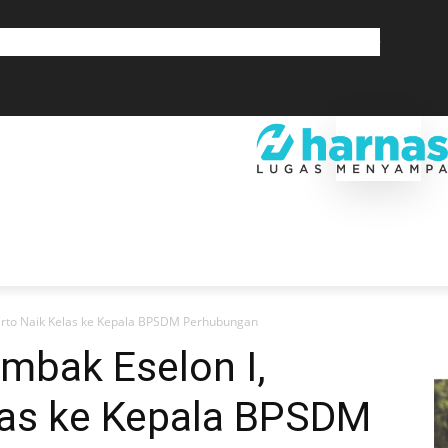
GLOBAL
OLAHRAGA
LIFESTYLE
SAINSTEK
SOSOK
GALERI
SRA
EKONOMI
DAERAH
GLOBAL
OLAHRAGA
LIF
rto Naik Kelas ke Kepala BPSDM Perhubungan
bak Eselon I,
las ke Kepala BPSDM